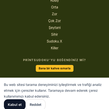
Kolay
Orta
Zor
Çok Zor
Şeytani
Sihir
Sudoku X
Killer
PRINTSUDOKU'YU BEĞENDINIZ MI?
Bana bir kahve ısmarla
Bu web sitesi tarama deneyiminizi iyileştirmek ve trafiği analiz
“Mantık sizi A'dan B'ye götürür. Hayal gücü sizi her yere
etmek için çerezler kullanır. Taramaya devam ederek çerez
götürür.”
kullanımımızı kabul edersiniz.
ALBERT EINSTEIN
Kabul et
Reddet