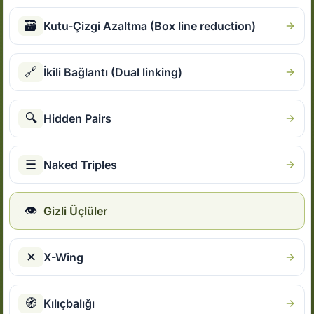
🗃
Kutu-Çizgi Azaltma (Box line reduction)
🔗
İkili Bağlantı (Dual linking)
🔍
Hidden Pairs
☰
Naked Triples
👁
Gizli Üçlüler
✕
X-Wing
🧭
Kılıçbalığı