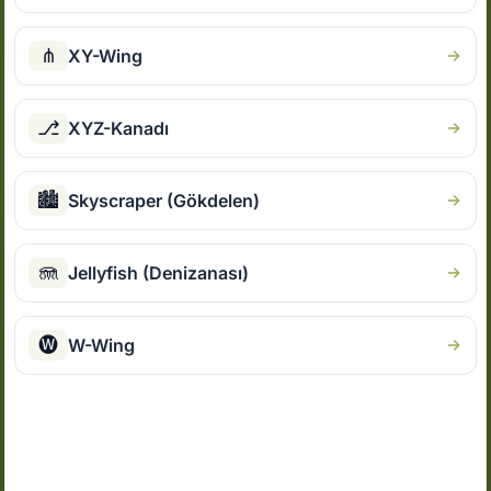
⋔
XY-Wing
⎇
XYZ-Kanadı
🏙
Skyscraper (Gökdelen)
🪼
Jellyfish (Denizanası)
🅦
W-Wing