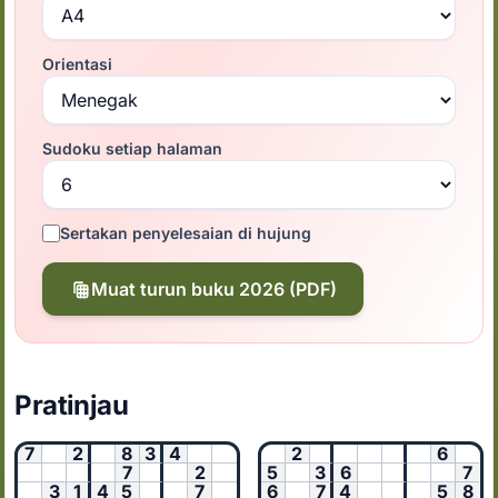
Orientasi
Sudoku setiap halaman
Sertakan penyelesaian di hujung
Muat turun buku 2026 (PDF)
Pratinjau
7
2
8
3
4
2
6
7
2
5
3
6
7
3
1
4
5
7
6
7
4
5
8