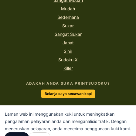
Sangat Mudah
Mudah
Sederhana
Sukar
Sangat Sukar
Jahat
Sihir
Sudoku X
Killer
ADAKAH ANDA SUKA PRINTSUDOKU?
Belanja saya secawan kopi
Laman web ini menggunakan kuki untuk meningkatkan
“Satu-satunya cara untuk melakukan kerja yang hebat
pengalaman pelayaran anda dan menganalisis trafik. Dengan
adalah dengan mencintai apa yang anda lakukan.”
meneruskan pelayaran, anda menerima penggunaan kuki kami.
STEVE JOBS