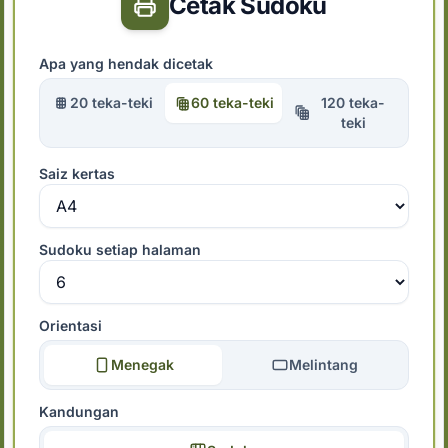
Cetak Sudoku
Apa yang hendak dicetak
20 teka-teki
60 teka-teki
120 teka-
teki
Saiz kertas
Sudoku setiap halaman
Orientasi
Menegak
Melintang
Kandungan