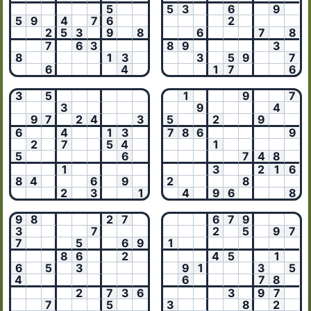
5
5
3
6
9
5
9
4
7
6
2
2
5
3
9
8
6
7
8
7
6
3
8
9
3
8
1
3
3
5
9
7
6
4
1
7
6
3
5
1
9
7
3
9
4
9
7
2
4
3
5
2
9
6
4
1
3
7
8
6
9
2
7
5
4
1
5
6
7
4
8
1
3
2
1
6
8
4
6
9
2
8
2
3
1
4
9
6
8
9
8
2
7
6
7
9
3
7
2
5
9
7
7
5
6
9
1
8
6
2
4
5
1
6
5
3
9
1
3
5
4
6
7
8
2
7
3
6
3
9
7
7
5
3
8
2