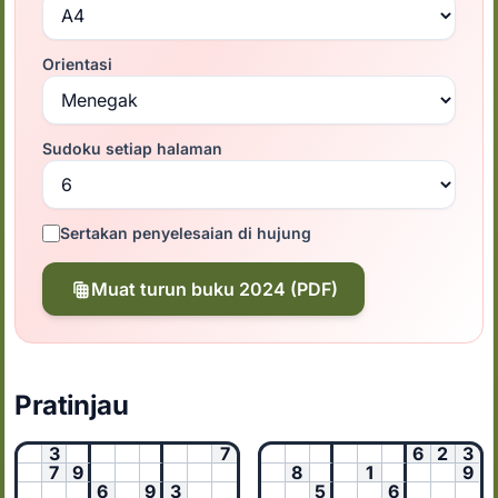
Orientasi
Sudoku setiap halaman
Sertakan penyelesaian di hujung
Muat turun buku 2024 (PDF)
Pratinjau
3
7
6
2
3
7
9
8
1
9
6
9
3
5
6