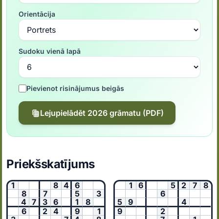
Orientācija
Sudoku vienā lapā
Pievienot risinājumus beigās
Lejupielādēt 2026 grāmatu (PDF)
Priekšskatījums
1
8
4
6
1
6
5
2
7
8
8
7
5
3
6
4
7
3
6
1
8
5
9
4
6
2
4
9
1
9
2