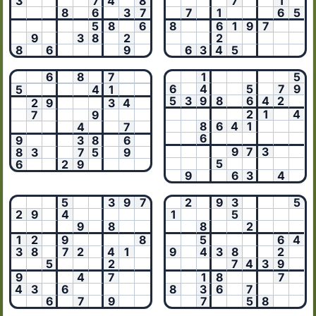
3
7
4
8
7
1
8
6
3
7
7
1
6
5
5
8
6
8
6
1
9
7
9
3
8
2
2
8
6
9
6
3
4
5
6
8
7
1
5
6
4
5
7
9
5
4
1
5
3
9
8
6
4
2
2
9
3
4
2
1
4
7
9
8
6
4
1
4
7
6
9
3
8
6
9
7
3
8
3
7
5
9
5
6
2
9
9
6
3
4
5
3
9
7
2
9
3
5
2
9
4
1
5
9
8
8
2
1
2
9
8
5
6
4
3
8
7
2
4
1
9
4
3
8
2
5
2
7
4
3
9
9
4
7
1
8
7
4
3
6
8
3
6
7
6
7
9
7
5
8