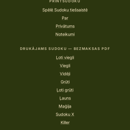
PRINTSUDOKU
Spēlē Sudoku tiešsaistē
Par
Privātums
Noteikumi
DRUKĀJAMS SUDOKU — BEZMAKSAS PDF
Ļoti viegli
Viegli
Vidēji
Grūti
Ļoti grūti
Ļauns
Maģija
Sudoku X
Killer