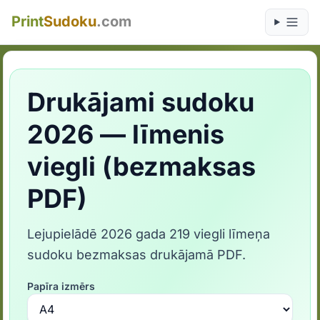
Print
Sudoku
.com
Drukājami sudoku
2026 — līmenis
viegli (bezmaksas
PDF)
Lejupielādē 2026 gada 219 viegli līmeņa
sudoku bezmaksas drukājamā PDF.
Papīra izmērs