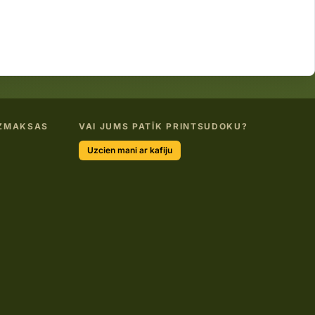
ZMAKSAS
VAI JUMS PATĪK PRINTSUDOKU?
Uzcien mani ar kafiju