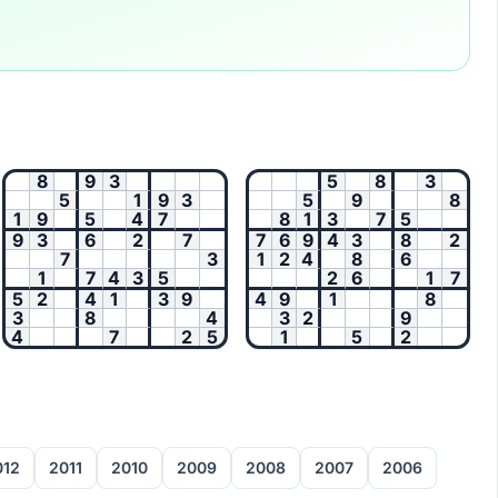
8
9
3
5
8
3
5
1
9
3
5
9
8
1
9
5
4
7
8
1
3
7
5
9
3
6
2
7
7
6
9
4
3
8
2
7
3
1
2
4
8
6
1
7
4
3
5
2
6
1
7
5
2
4
1
3
9
4
9
1
8
3
8
4
3
2
9
4
7
2
5
1
5
2
012
2011
2010
2009
2008
2007
2006