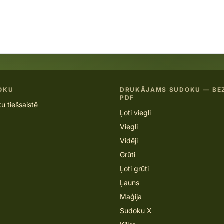
OKU
DRUKĀJAMS SUDOKU — BE
PDF
u tiešsaistē
Ļoti viegli
Viegli
Vidēji
Grūti
Ļoti grūti
Ļauns
Maģija
Sudoku X