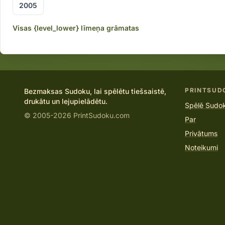
2005
Visas {level_lower} līmeņa grāmatas
PRINTSUD
Bezmaksas Sudoku, lai spēlētu tiešsaistē,
drukātu un lejupielādētu.
Spēlē Sudok
© 2005-2026 PrintSudoku.com
Par
Privātums
Noteikumi