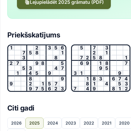
Lejupielādēt 2025 grāmatu (PDF)
Priekšskatījums
1
2
3
5
6
5
7
3
7
5
8
1
2
1
3
8
7
2
5
8
1
2
7
9
8
5
6
9
1
8
7
5
3
4
7
9
5
1
4
5
9
3
1
9
8
9
1
8
3
6
7
4
9
2
1
5
7
8
1
4
5
3
9
7
5
6
2
3
7
4
9
8
1
2
Citi gadi
2026
2025
2024
2023
2022
2021
2020