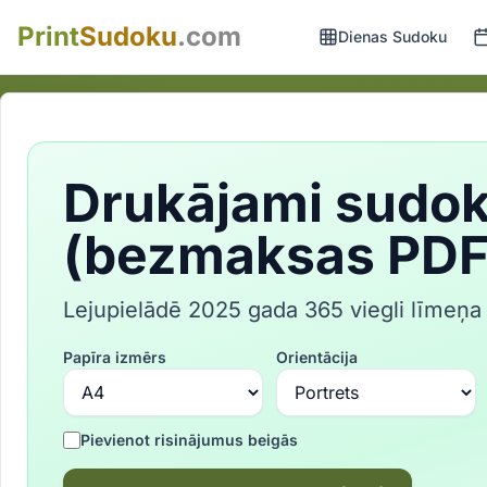
Print
Sudoku
.com
Dienas Sudoku
Drukājami sudok
(bezmaksas PDF
Lejupielādē 2025 gada 365 viegli līme
Papīra izmērs
Orientācija
Pievienot risinājumus beigās