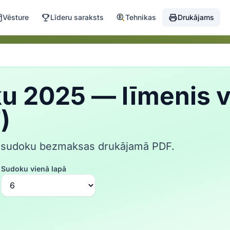
Vēsture
Līderu saraksts
Tehnikas
Drukājams
u 2025 — līmenis v
)
ņa sudoku bezmaksas drukājamā PDF.
Sudoku vienā lapā