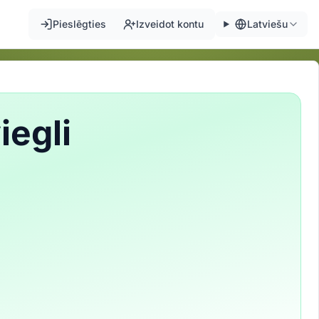
Pieslēgties
Izveidot kontu
Latviešu
iegli