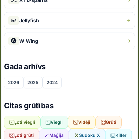
XYZ-spārns
🪼
Jellyfish
🅦
W-Wing
Gada arhīvs
2026
2025
2024
Citas grūtības
Ļoti viegli
Viegli
Vidēji
Grūti
Ļoti grūti
Maģija
Sudoku X
Killer