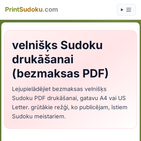
Print
Sudoku
.com
velnišķs Sudoku
drukāšanai
(bezmaksas PDF)
Lejupielādējiet bezmaksas velnišķs
Sudoku PDF drukāšanai, gatavu A4 vai US
Letter. grūtākie režģi, ko publicējam, īstiem
Sudoku meistariem.