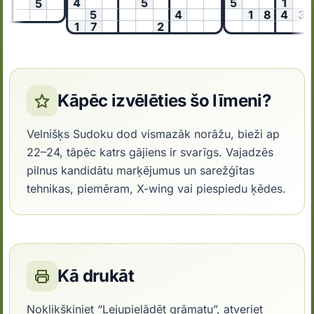
4
5
5
1
5
5
4
1
8
4
3
1
7
2
Kāpēc izvēlēties šo līmeni?
Velnišķs Sudoku dod vismazāk norāžu, bieži ap
22–24, tāpēc katrs gājiens ir svarīgs. Vajadzēs
pilnus kandidātu marķējumus un sarežģītas
tehnikas, piemēram, X-wing vai piespiedu ķēdes.
Kā drukāt
Noklikšķiniet “Lejupielādēt grāmatu”, atveriet