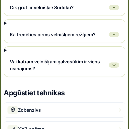
Cik grūti ir velnišķie Sudoku?
Kā trenēties pirms velnišķiem režģiem?
Vai katram velnišķam galvosūkim ir viens
risinājums?
Apgūstiet tehnikas
🧭
Zobenzivs
⎇