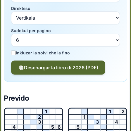
Direkteso
Sudokui per pagino
Inkluzar la solvi che la fino
Deschargar la libro di 2026 (PDF)
Prevido
1
1
2
2
1
3
3
4
4
5
6
5