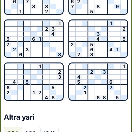
6
7
6
2
8
3
7
8
9
1
2
5
1
1
2
3
2
4
3
5
6
1
4
5
7
2
5
2
3
6
4
1
6
8
7
8
1
1
2
2
3
3
4
4
5
5
6
6
5
2
7
2
1
7
1
4
8
6
8
5
Altra yari