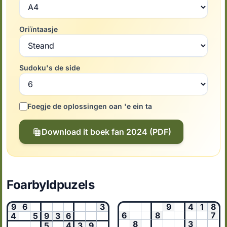
Oriïntaasje
Sudoku's de side
Foegje de oplossingen oan 'e ein ta
Download it boek fan 2024 (PDF)
Foarbyldpuzels
9
6
3
9
4
1
8
6
8
7
4
5
9
3
6
8
3
5
4
3
9