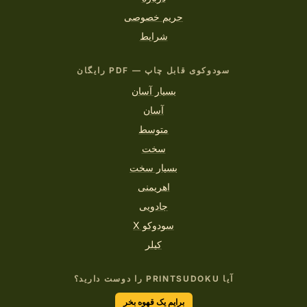
حریم خصوصی
شرایط
سودوکوی قابل چاپ — PDF رایگان
بسیار آسان
آسان
متوسط
سخت
بسیار سخت
اهریمنی
جادویی
سودوکو X
کیلر
آیا PRINTSUDOKU را دوست دارید؟
برایم یک قهوه بخر