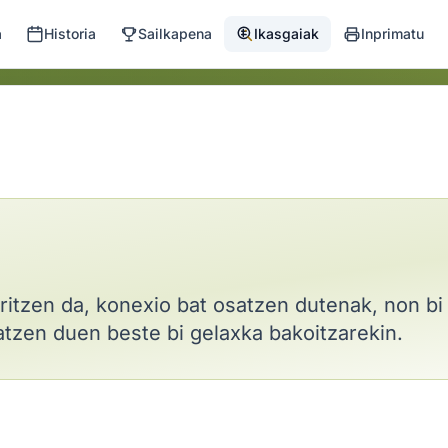
a
Historia
Sailkapena
Ikasgaiak
Inprimatu
itzen da, konexio bat osatzen dutenak, non bi 
atzen duen beste bi gelaxka bakoitzarekin.