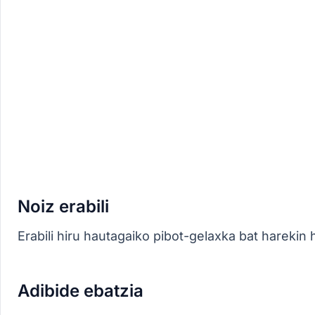
Noiz erabili
Erabili hiru hautagaiko pibot-gelaxka bat harekin
Adibide ebatzia