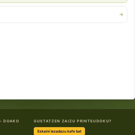
— DOAKO
GUSTATZEN ZAIZU PRINTSUDOKU?
Eskaini iezadazu kafe bat