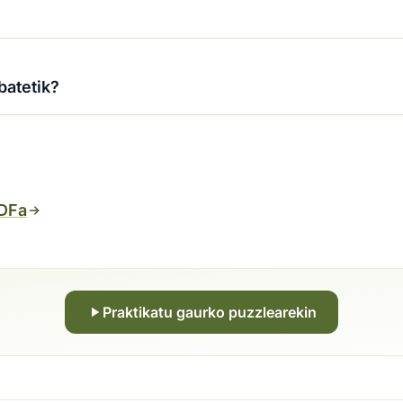
batetik?
PDFa
Praktikatu gaurko puzzlearekin