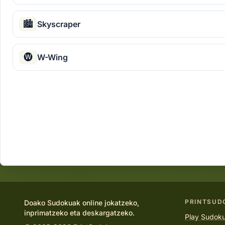
🏙
Skyscraper
🅦
W-Wing
PRINTSUD
Doako Sudokuak online jokatzeko,
inprimatzeko eta deskargatzeko.
Play Sudoku