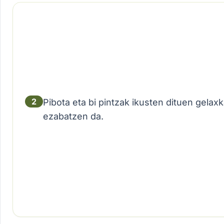
2
Pibota eta bi pintzak ikusten dituen gelaxk
ezabatzen da.