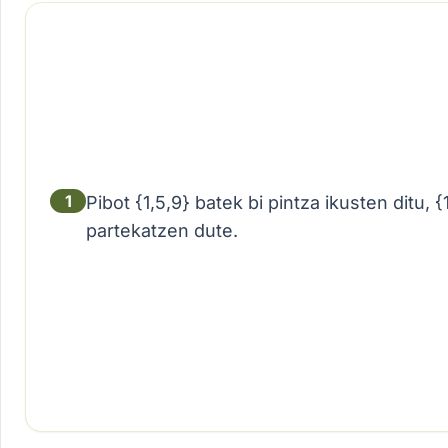
1
Pibot {1,5,9} batek bi pintza ikusten ditu, {
partekatzen dute.