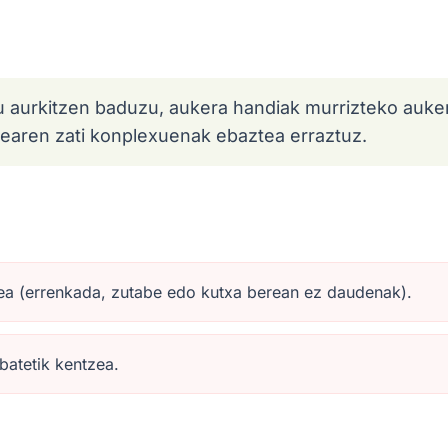
u aurkitzen baduzu, aukera handiak murrizteko auker
learen zati konplexuenak ebaztea erraztuz.
zea (errenkada, zutabe edo kutxa berean ez daudenak).
batetik kentzea.