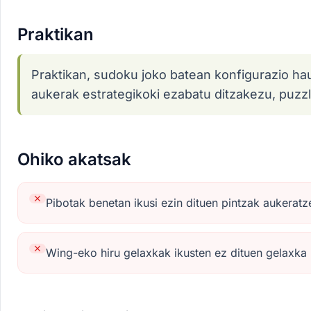
Praktikan
Praktikan, sudoku joko batean konfigurazio ha
aukerak estrategikoki ezabatu ditzakezu, puzz
Ohiko akatsak
Pibotak benetan ikusi ezin dituen pintzak aukerat
Wing-eko hiru gelaxkak ikusten ez dituen gelaxka 