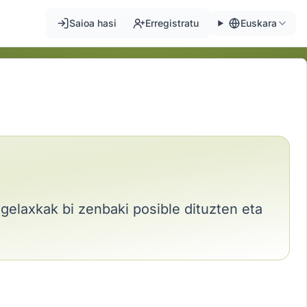
Saioa hasi
Erregistratu
Euskara
gelaxkak bi zenbaki posible dituzten eta