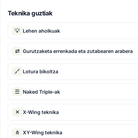
Teknika guztiak
💡
Lehen aholkuak
⇄
Gurutzaketa errenkada eta zutabearen arabera
🔗
Lotura bikoitza
☰
Naked Triple-ak
✕
X-Wing teknika
⋔
XY-Wing teknika