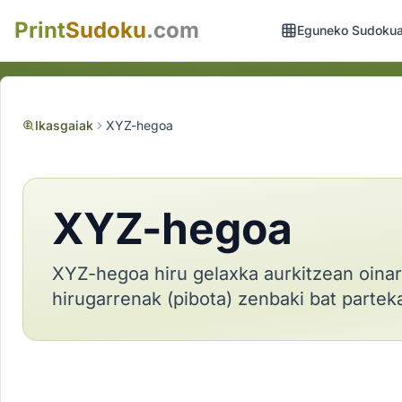
Print
Sudoku
.com
Eguneko Sudoku
Ikasgaiak
XYZ-hegoa
XYZ-hegoa
XYZ-hegoa hiru gelaxka aurkitzean oinarr
hirugarrenak (pibota) zenbaki bat partek