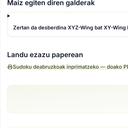
Maiz egiten diren galderak
Zertan da desberdina XYZ-Wing bat XY-Wing 
Landu ezazu paperean
Sudoku deabruzkoak inprimatzeko — doako 