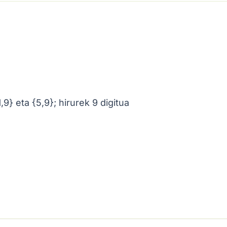
1,9} eta {5,9}; hirurek 9 digitua