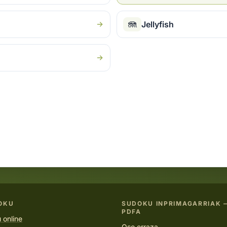
🪼
Jellyfish
OKU
SUDOKU INPRIMAGARRIAK 
PDFA
 online
Oso erraza