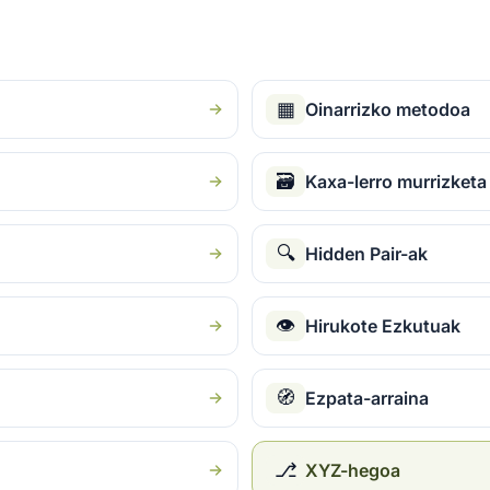
▦
Oinarrizko metodoa
🗃
Kaxa-lerro murrizketa
🔍
Hidden Pair-ak
👁
Hirukote Ezkutuak
🧭
Ezpata-arraina
⎇
XYZ-hegoa