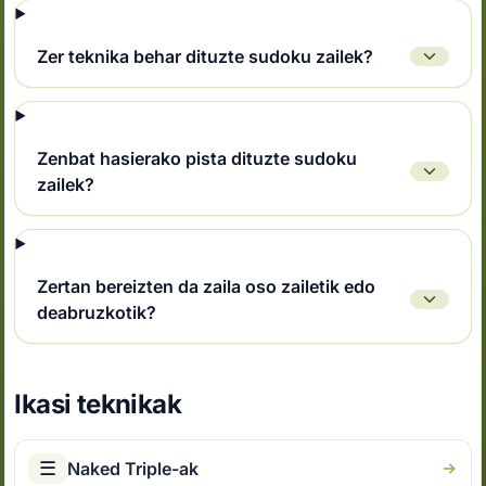
Zer teknika behar dituzte sudoku zailek?
Zenbat hasierako pista dituzte sudoku
zailek?
Zertan bereizten da zaila oso zailetik edo
deabruzkotik?
Ikasi teknikak
☰
Naked Triple-ak