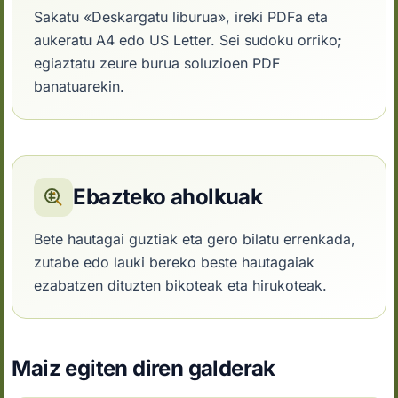
Sakatu «Deskargatu liburua», ireki PDFa eta
aukeratu A4 edo US Letter. Sei sudoku orriko;
egiaztatu zeure burua soluzioen PDF
banatuarekin.
Ebazteko aholkuak
Bete hautagai guztiak eta gero bilatu errenkada,
zutabe edo lauki bereko beste hautagaiak
ezabatzen dituzten bikoteak eta hirukoteak.
Maiz egiten diren galderak