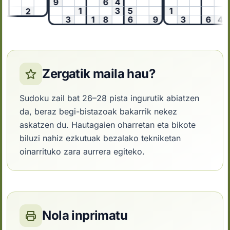
9
6
4
1
3
5
1
2
3
1
8
6
9
3
6
4
Zergatik maila hau?
Sudoku zail bat 26–28 pista ingurutik abiatzen
da, beraz begi-bistazoak bakarrik nekez
askatzen du. Hautagaien oharretan eta bikote
biluzi nahiz ezkutuak bezalako tekniketan
oinarrituko zara aurrera egiteko.
Nola inprimatu