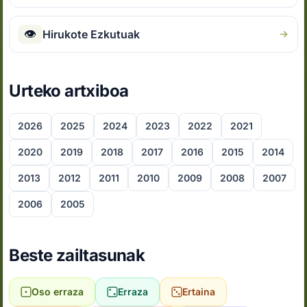
👁
Hirukote Ezkutuak
Urteko artxiboa
2026
2025
2024
2023
2022
2021
2020
2019
2018
2017
2016
2015
2014
2013
2012
2011
2010
2009
2008
2007
2006
2005
Beste zailtasunak
Oso erraza
Erraza
Ertaina