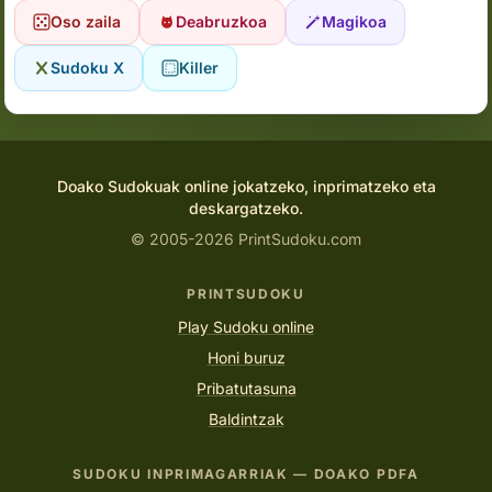
Oso zaila
Deabruzkoa
Magikoa
Sudoku X
Killer
Doako Sudokuak online jokatzeko, inprimatzeko eta
deskargatzeko.
© 2005-2026 PrintSudoku.com
PRINTSUDOKU
Play Sudoku online
Honi buruz
Pribatutasuna
Baldintzak
SUDOKU INPRIMAGARRIAK — DOAKO PDFA