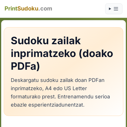
Print
Sudoku
.com
Sudoku zailak
inprimatzeko (doako
PDFa)
Deskargatu sudoku zailak doan PDFan
inprimatzeko, A4 edo US Letter
formaturako prest. Entrenamendu serioa
ebazle esperientziadunentzat.