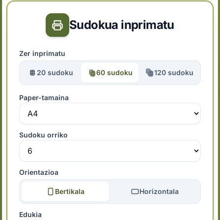
Sudokua inprimatu
Zer inprimatu
20 sudoku
60 sudoku
120 sudoku
Paper-tamaina
Sudoku orriko
Orientazioa
Bertikala
Horizontala
Edukia