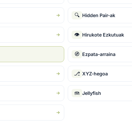
🔍
Hidden Pair-ak
👁
Hirukote Ezkutuak
🧭
Ezpata-arraina
⎇
XYZ-hegoa
🪼
Jellyfish