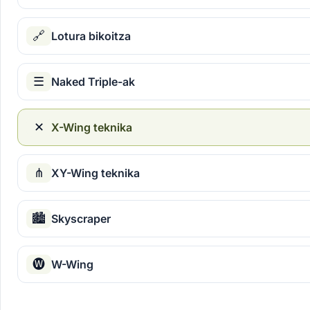
🔗
Lotura bikoitza
☰
Naked Triple-ak
✕
X-Wing teknika
⋔
XY-Wing teknika
🏙
Skyscraper
🅦
W-Wing