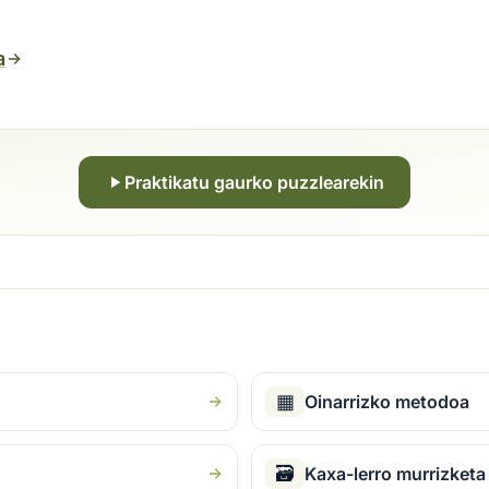
a
Praktikatu gaurko puzzlearekin
▦
Oinarrizko metodoa
🗃
Kaxa-lerro murrizketa