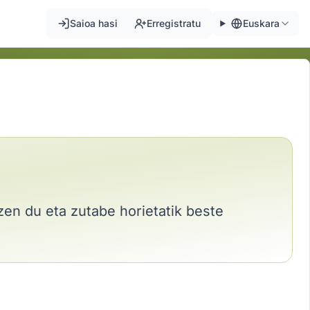
Saioa hasi
Erregistratu
Euskara
zen du eta zutabe horietatik beste