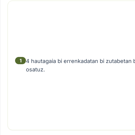
1
4 hautagaia bi errenkadatan bi zutabetan 
osatuz.