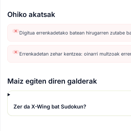
Ohiko akatsak
Digitua errenkadetako batean hirugarren zutabe ba
Errenkadetan zehar kentzea: oinarri multzoak err
Maiz egiten diren galderak
Zer da X-Wing bat Sudokun?