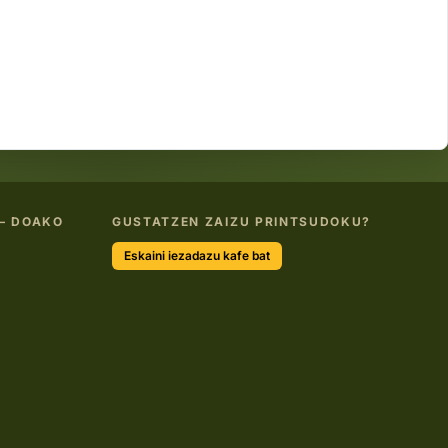
— DOAKO
GUSTATZEN ZAIZU PRINTSUDOKU?
Eskaini iezadazu kafe bat