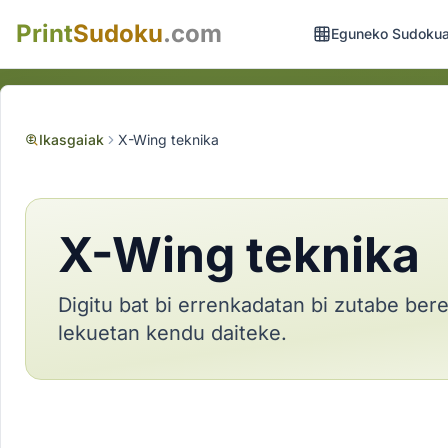
Print
Sudoku
.com
Eguneko Sudoku
Ikasgaiak
X-Wing teknika
X-Wing teknika
Digitu bat bi errenkadatan bi zutabe be
lekuetan kendu daiteke.