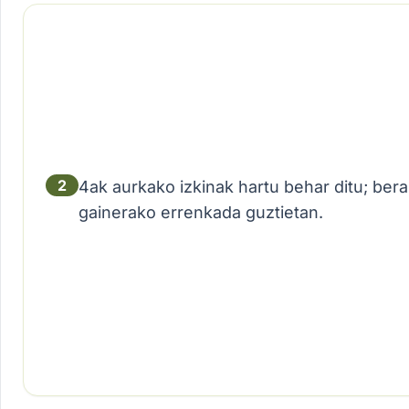
2
4ak aurkako izkinak hartu behar ditu; bera
gainerako errenkada guztietan.