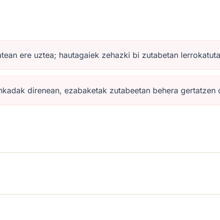
tean ere uztea; hautagaiek zehazki bi zutabetan lerrokatut
enkadak direnean, ezabaketak zutabeetan behera gertatzen d