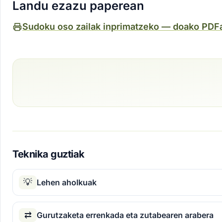
Landu ezazu paperean
Sudoku oso zailak inprimatzeko — doako PDF
Teknika guztiak
💡
Lehen aholkuak
⇄
Gurutzaketa errenkada eta zutabearen arabera