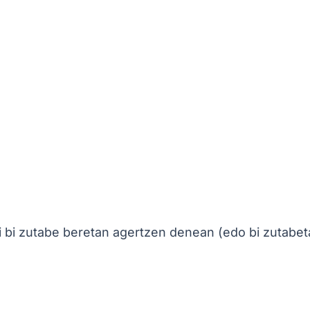
ki bi zutabe beretan agertzen denean (edo bi zutabet