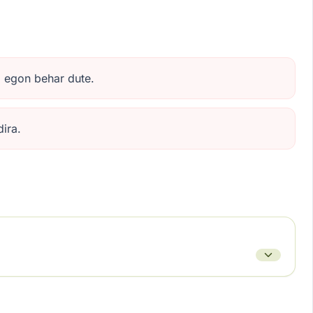
a egon behar dute.
ira.