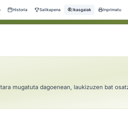
a
Historia
Sailkapena
Ikasgaiak
Inprimatu
retara mugatuta dagoenean, laukizuzen bat osat