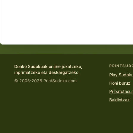
PRINTSUD
Doako Sudokuak online jokatzeko,
inprimatzeko eta deskargatzeko.
Play Sudoku
© 2005-2026 PrintSudoku.com
Honi buruz
Pribatutasu
Baldintzak