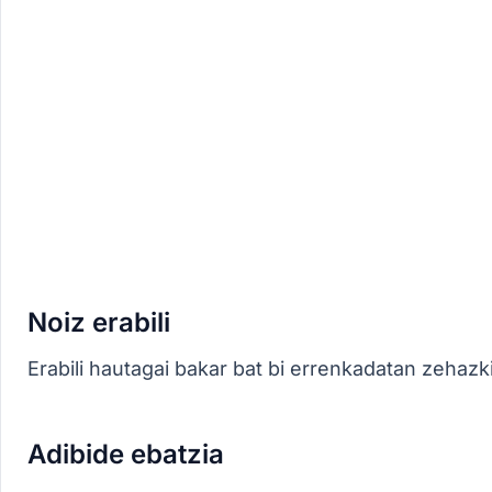
Noiz erabili
Erabili hautagai bakar bat bi errenkadatan zehaz
Adibide ebatzia