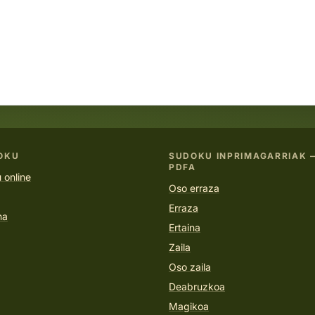
OKU
SUDOKU INPRIMAGARRIAK 
PDFA
 online
Oso erraza
Erraza
na
Ertaina
Zaila
Oso zaila
Deabruzkoa
Magikoa