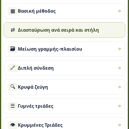
▦
Βασική μέθοδος
⇄
Διασταύρωση ανά σειρά και στήλη
🗃
Μείωση γραμμής-πλαισίου
🔗
Διπλή σύνδεση
🔍
Κρυφά ζεύγη
☰
Γυμνές τριάδες
👁
Κρυμμένες Τριάδες