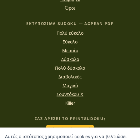
Όροι
ΕΚΤΥΠΏΣΙΜΑ SUDOKU — ΔΩΡΕΆΝ PDF
Πολύ εύκολο
Εύκολο
Μεσαίο
Δύσκολο
Πολύ δύσκολο
Διαβολικός
Μαγικό
Σουντόκου X
Killer
ΣΑΣ ΑΡΈΣΕΙ ΤΟ PRINTSUDOKU;
Κέρασέ με έναν καφέ
Αυτός ο ιστότοπος χρησιμοποιεί cookies για να βελτιώσει