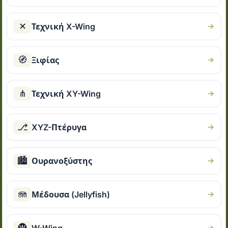
✕
Τεχνική X-Wing
🧭
Ξιφίας
⋔
Τεχνική XY-Wing
⎇
XYZ-Πτέρυγα
🏙
Ουρανοξύστης
🪼
Μέδουσα (Jellyfish)
🅦