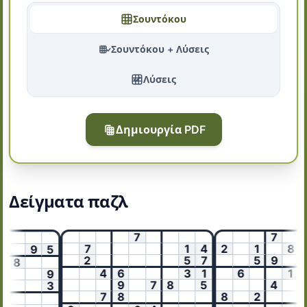
Σουντόκου
Σουντόκου + Λύσεις
Λύσεις
Δημιουργία PDF
Δείγματα παζλ
7
7
7
1
4
2
1
8
6
9
5
2
5
7
5
9
8
4
6
3
1
6
1
3
9
9
7
8
5
4
3
7
8
8
2