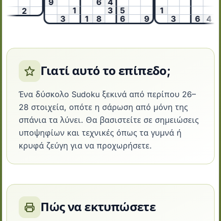
9
6
4
9
1
3
5
1
2
3
1
8
6
9
3
6
4
Γιατί αυτό το επίπεδο;
Ένα δύσκολο Sudoku ξεκινά από περίπου 26–
28 στοιχεία, οπότε η σάρωση από μόνη της
σπάνια τα λύνει. Θα βασιστείτε σε σημειώσεις
υποψηφίων και τεχνικές όπως τα γυμνά ή
κρυφά ζεύγη για να προχωρήσετε.
Πώς να εκτυπώσετε