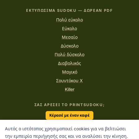
ΕΚΤΥΠΏΣΙΜΑ SUDOKU — ΔΩΡΕΆΝ PDF
Πολύ εύκολο
Εύκολο
Μεσαίο
Δύσκολο
Πολύ δύσκολο
Διαβολικός
Μαγικό
Σουντόκου X
Killer
ΣΑΣ ΑΡΈΣΕΙ ΤΟ PRINTSUDOKU;
Κέρασέ με έναν καφέ
Αυτός ο ιστότοπος χρησιμοποιεί cookies για να βελτιώσει
την εμπειρία περιήγησής σας και να αναλύσει την κίνηση.