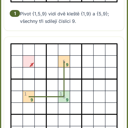
1
Pivot {1,5,9} vidí dvě kleště {1,9} a {5,9};
všechny tři sdílejí číslici 9.