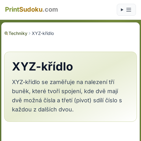
Print
Sudoku
.com
Techniky
XYZ-křídlo
XYZ-křídlo
XYZ-křídlo se zaměřuje na nalezení tří
buněk, které tvoří spojení, kde dvě mají
dvě možná čísla a třetí (pivot) sdílí číslo s
každou z dalších dvou.