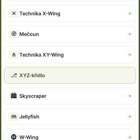
✕
Technika X-Wing
🧭
Mečoun
⋔
Technika XY-Wing
⎇
XYZ-křídlo
🏙
Skyscraper
🪼
Jellyfish
🅦
W-Wing