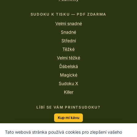
SUDOKU K TISKU — PDF ZDARMA
Velmi snadné
Snadné
Střední
Těžké
Velmi těžké
Ďábelská
Magické
Sudoku X
Killer
LÍBÍ SE VÁM PRINTSUDOKU?
Kup mi kávu
Tato webová stránka používá cookies pro zlepšení vašeho