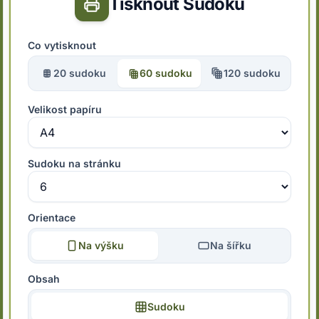
Tisknout Sudoku
Co vytisknout
20 sudoku
60 sudoku
120 sudoku
Velikost papíru
Sudoku na stránku
Orientace
Na výšku
Na šířku
Obsah
Sudoku