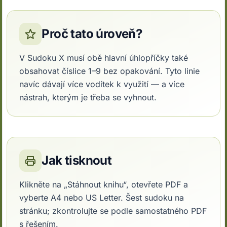
Proč tato úroveň?
V Sudoku X musí obě hlavní úhlopříčky také
obsahovat číslice 1–9 bez opakování. Tyto linie
navíc dávají více vodítek k využití — a více
nástrah, kterým je třeba se vyhnout.
Jak tisknout
Klikněte na „Stáhnout knihu“, otevřete PDF a
vyberte A4 nebo US Letter. Šest sudoku na
stránku; zkontrolujte se podle samostatného PDF
s řešením.