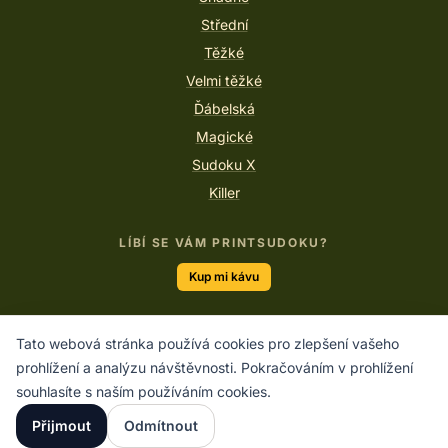
Střední
Těžké
Velmi těžké
Ďábelská
Magické
Sudoku X
Killer
LÍBÍ SE VÁM PRINTSUDOKU?
Kup mi kávu
Tato webová stránka používá cookies pro zlepšení vašeho
“Logika vás zavede z A do B. Představivost vás zavede
prohlížení a analýzu návštěvnosti. Pokračováním v prohlížení
kamkoliv.”
souhlasíte s naším používáním cookies.
ALBERT EINSTEIN
Přijmout
Odmítnout