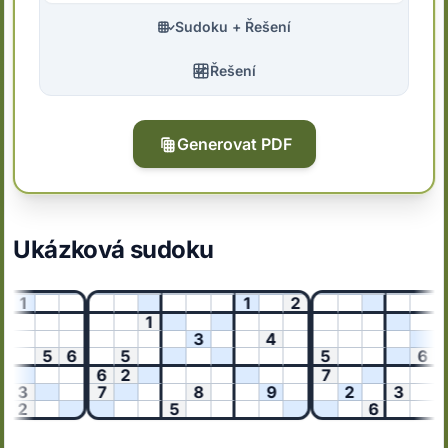
Sudoku + Řešení
Řešení
Generovat PDF
Ukázková sudoku
1
1
2
1
3
4
5
6
5
5
6
1
6
2
7
3
7
8
9
2
3
2
5
6