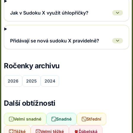
Jak v Sudoku X využít úhlopříčky?
Přidávají se nová sudoku X pravidelně?
Ročenky archivu
2026
2025
2024
Další obtížnosti
Velmi snadné
Snadné
Střední
Těžké
Velmi těžké
Ďábelská