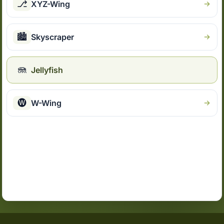
⎇
XYZ-Wing
🏙
Skyscraper
🪼
Jellyfish
🅦
W-Wing