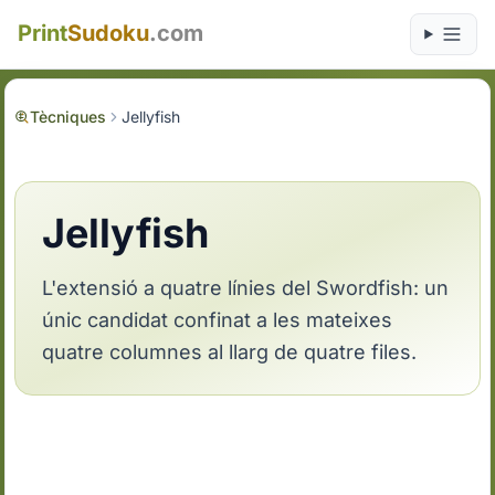
Print
Sudoku
.com
Tècniques
Jellyfish
Jellyfish
L'extensió a quatre línies del Swordfish: un
únic candidat confinat a les mateixes
quatre columnes al llarg de quatre files.