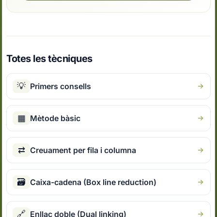
Totes les tècniques
💡
Primers consells
▦
Mètode bàsic
⇄
Creuament per fila i columna
🗃
Caixa-cadena (Box line reduction)
🔗
Enllaç doble (Dual linking)