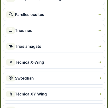
🔍
Parelles ocultes
☰
Trios nus
👁
Trios amagats
✕
Tècnica X-Wing
🧭
Swordfish
⋔
Tècnica XY-Wing