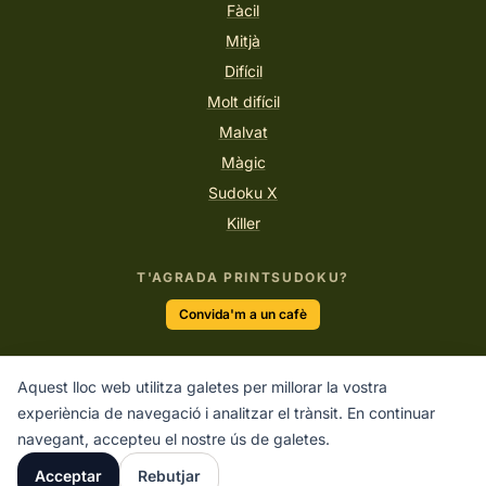
Fàcil
Mitjà
Difícil
Molt difícil
Malvat
Màgic
Sudoku X
Killer
T'AGRADA PRINTSUDOKU?
Convida'm a un cafè
Aquest lloc web utilitza galetes per millorar la vostra
“La lògica et portarà d'A a B. La imaginació et portarà a
experiència de navegació i analitzar el trànsit. En continuar
qualsevol lloc.”
navegant, accepteu el nostre ús de galetes.
ALBERT EINSTEIN
Acceptar
Rebutjar