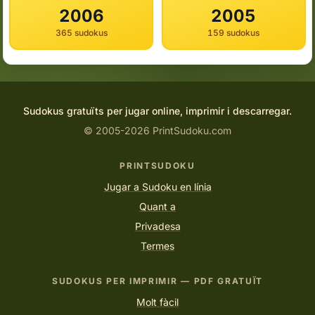
2006
2005
365 sudokus
159 sudokus
Sudokus gratuïts per jugar online, imprimir i descarregar.
© 2005-2026 PrintSudoku.com
PRINTSUDOKU
Jugar a Sudoku en línia
Quant a
Privadesa
Termes
SUDOKUS PER IMPRIMIR — PDF GRATUÏT
Molt fàcil