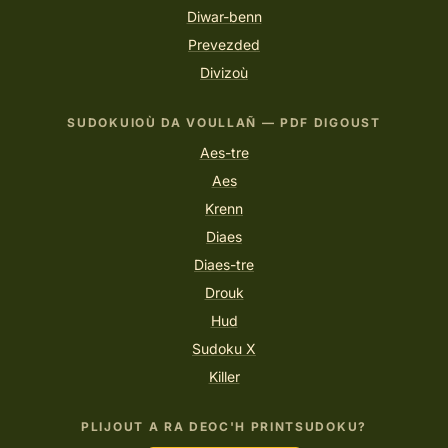
Diwar-benn
Prevezded
Divizoù
SUDOKUIOÙ DA VOULLAÑ — PDF DIGOUST
Aes-tre
Aes
Krenn
Diaes
Diaes-tre
Drouk
Hud
Sudoku X
Killer
PLIJOUT A RA DEOC'H PRINTSUDOKU?