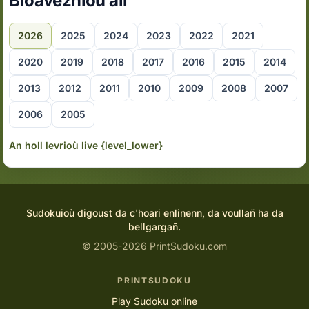
Bloavezhioù all
2026
2025
2024
2023
2022
2021
2020
2019
2018
2017
2016
2015
2014
2013
2012
2011
2010
2009
2008
2007
2006
2005
An holl levrioù live {level_lower}
Sudokuioù digoust da c'hoari enlinenn, da voullañ ha da
bellgargañ.
© 2005-2026 PrintSudoku.com
PRINTSUDOKU
Play Sudoku online