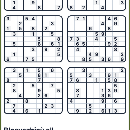
1
9
1
3
4
8
7
8
2
4
3
5
4
7
1
4
6
2
3
4
9
1
5
8
2
6
8
3
1
5
5
9
5
8
7
3
4
5
5
8
6
1
6
5
9
2
3
9
2
4
8
1
5
4
9
2
6
7
5
8
5
3
6
9
3
1
5
6
3
2
5
8
1
5
3
9
1
8
7
7
6
1
5
8
2
5
7
5
8
9
5
8
1
3
9
4
2
6
7
3
6
2
8
4
9
6
7
2
3
5
4
6
1
9
2
6
1
3