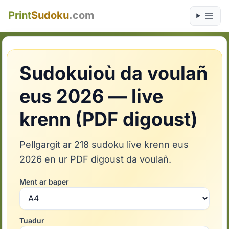
Print
Sudoku
.com
Sudokuioù da voulañ
eus 2026 — live
krenn (PDF digoust)
Pellgargit ar 218 sudoku live krenn eus
2026 en ur PDF digoust da voulañ.
Ment ar baper
Tuadur