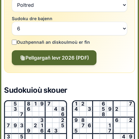
Sudoku dre bajenn
Ouzhpennañ an diskoulmoù er fin
Pellgargañ levr 2026 (PDF)
Sudokuioù skouer
5
8
1
9
7
1
2
6
7
3
6
4
8
4
3
5
9
2
7
6
8
3
2
9
8
6
2
7
9
3
2
1
5
7
6
1
9
6
4
3
5
7
3
5
4
9