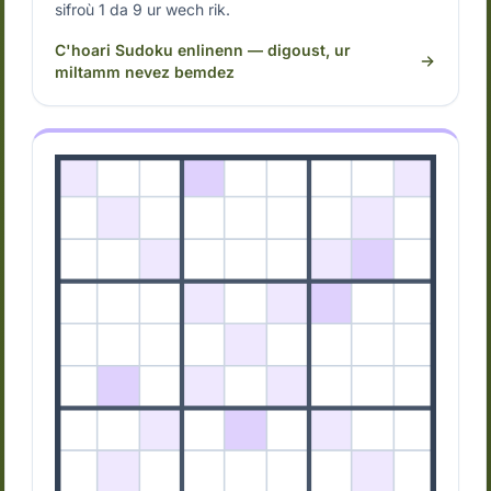
sifroù 1 da 9 ur wech rik.
C'hoari Sudoku enlinenn — digoust, ur
miltamm nevez bemdez