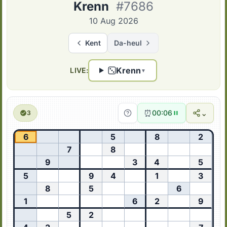
Krenn
#7686
10 Aug 2026
Kent
Da-heul
Krenn
LIVE:
▼
⏰
⌄
00:07
3
6
5
8
2
7
8
9
3
4
5
5
9
4
1
3
8
5
6
1
6
2
9
5
2