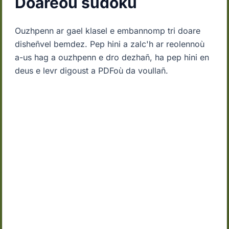
Doareoù sudoku
Ouzhpenn ar gael klasel e embannomp tri doare
disheñvel bemdez. Pep hini a zalc'h ar reolennoù
a-us hag a ouzhpenn e dro dezhañ, ha pep hini en
deus e levr digoust a PDFoù da voullañ.