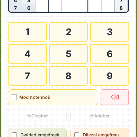
4
3
7
7
6
8
1
2
3
4
5
6
7
8
9
⌫
Mod notennoù
Dizober
Adober
Gwiriad emgefreek
Dilezel emgefreek