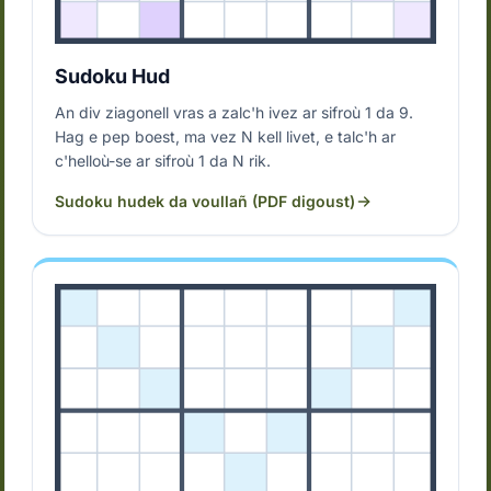
Sudoku Hud
An div ziagonell vras a zalc'h ivez ar sifroù 1 da 9.
Hag e pep boest, ma vez N kell livet, e talc'h ar
c'helloù-se ar sifroù 1 da N rik.
Sudoku hudek da voullañ (PDF digoust)