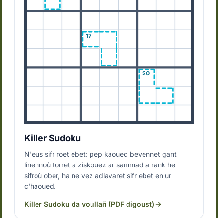
17
20
Killer Sudoku
N'eus sifr roet ebet: pep kaoued bevennet gant
linennoù torret a ziskouez ar sammad a rank he
sifroù ober, ha ne vez adlavaret sifr ebet en ur
c'haoued.
Killer Sudoku da voullañ (PDF digoust)