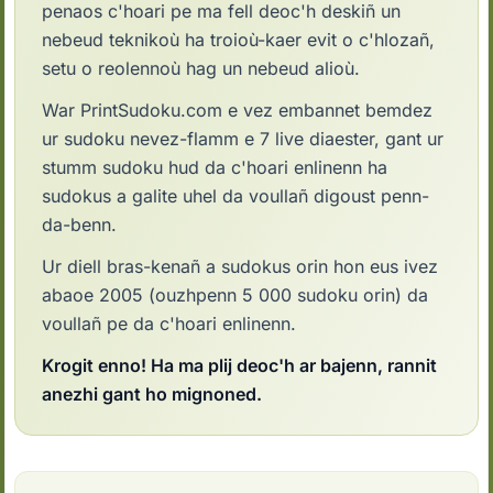
penaos c'hoari pe ma fell deoc'h deskiñ un
nebeud teknikoù ha troioù-kaer evit o c'hlozañ,
setu o reolennoù hag un nebeud alioù.
War PrintSudoku.com e vez embannet bemdez
ur sudoku nevez-flamm e 7 live diaester, gant ur
stumm sudoku hud da c'hoari enlinenn ha
sudokus a galite uhel da voullañ digoust penn-
da-benn.
Ur diell bras-kenañ a sudokus orin hon eus ivez
abaoe 2005 (ouzhpenn 5 000 sudoku orin) da
voullañ pe da c'hoari enlinenn.
Krogit enno! Ha ma plij deoc'h ar bajenn, rannit
anezhi gant ho mignoned.