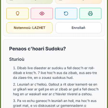
Notennoù: LAZHET
Enrollañ
Penaos c'hoari Sudoku?
Sturioù
Dibab live diaester ar sudoku a fell deoc'h er roll-
dibab e krec'h. 7 live hoc'h eus da zibab, eus aes-tre
da ziaes-tre, en o zouez sudokus hud.
Leuniañ ar c'helloù. Gallout a rit ober kement-se en
ur glikañ war ar gell pe en ur zibab ar gell a fell deoc'h
hag en ur waskañ war ar c'hlavier niverel a-zehou.
Pa vo echu ganeoc'h leuniañ an holl, ma hoc'h eus
graet mat, e vo diskouezet ur gemennadenn o