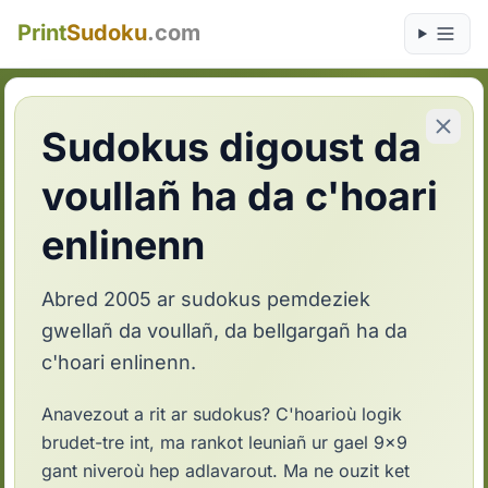
Print
Sudoku
.com
Sudokus digoust da
voullañ ha da c'hoari
enlinenn
Abred 2005 ar sudokus pemdeziek
gwellañ da voullañ, da bellgargañ ha da
c'hoari enlinenn.
Anavezout a rit ar sudokus? C'hoarioù logik
brudet-tre int, ma rankot leuniañ ur gael 9x9
gant niveroù hep adlavarout. Ma ne ouzit ket