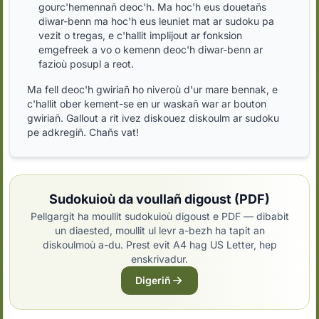
gourc'hemennañ deoc'h. Ma hoc'h eus douetañs
diwar-benn ma hoc'h eus leuniet mat ar sudoku pa
vezit o tregas, e c'hallit implijout ar fonksion
emgefreek a vo o kemenn deoc'h diwar-benn ar
fazioù posupl a reot.
Ma fell deoc'h gwiriañ ho niveroù d'ur mare bennak, e
c'hallit ober kement-se en ur waskañ war ar bouton
gwiriañ. Gallout a rit ivez diskouez diskoulm ar sudoku
pe adkregiñ. Chañs vat!
Sudokuioù da voullañ digoust (PDF)
Pellgargit ha moullit sudokuioù digoust e PDF — dibabit
un diaested, moullit ul levr a-bezh ha tapit an
diskoulmoù a-du. Prest evit A4 hag US Letter, hep
enskrivadur.
Digeriñ