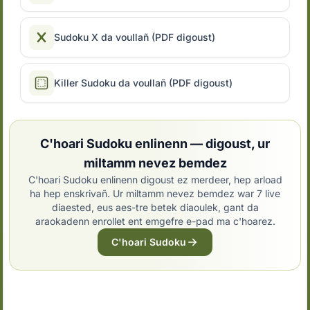
Sudoku X da voullañ (PDF digoust)
Killer Sudoku da voullañ (PDF digoust)
C'hoari Sudoku enlinenn — digoust, ur
miltamm nevez bemdez
C'hoari Sudoku enlinenn digoust ez merdeer, hep arload
ha hep enskrivañ. Ur miltamm nevez bemdez war 7 live
diaested, eus aes-tre betek diaoulek, gant da
araokadenn enrollet ent emgefre e-pad ma c'hoarez.
C'hoari Sudoku