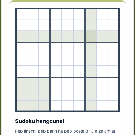
Sudoku hengounel
Pep linenn, pep bann ha pep boest 3x3 a zalc'h ar