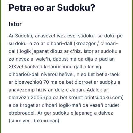
Petra eo ar Sudoku?
Istor
Ar Sudoku, anavezet ivez evel südoku, su-doku pe
su doku, a zo ar c'hoari-dall (kroazger / c'hoari-
dall) logik japanat diouz ar c'hiz. Istor ar sudoku a
zo nevez a-walc'h, daoust ma oa dija e-pad an
XIXvet kantved kelaouennoù gall o kinnig
c'hoarioù-dall niveroù heñvel, n'eo ket bet a-raok
ar bloavezhioù 70 ma oa bet diorroet ar sudoku a
anavezomp hiziv an deiz e Japan. Adalek ar
bloavezh 2005 (pa oa bet krouet printsudoku.com)
e oa kroget ar c'hoari logik-mañ da vezañ brudet
etrebroadel. Ar ger sudoku e japaneg a dalvez
(sü=niver, doku=unan).