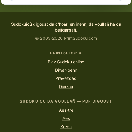
Sudokuioù digoust da c'hoari enlinenn, da voullañ ha da
bellgargañ.
© 2005-2026 PrintSudoku.com
PRINTSUDOKU
Play Sudoku online
Diwar-benn
Prevezded
Divizoù
SUDOKUIOÙ DA VOULLAÑ — PDF DIGOUST
Aes-tre
Aes
Krenn