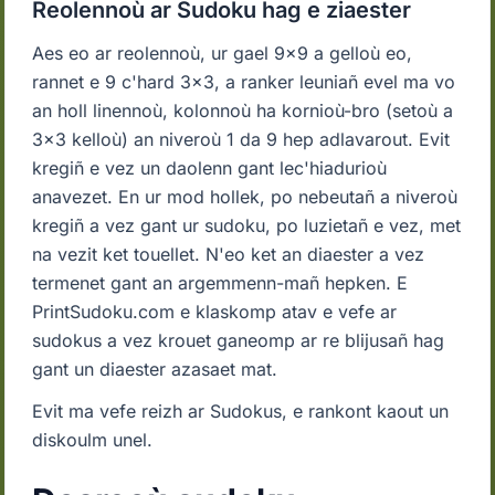
Reolennoù ar Sudoku hag e ziaester
Aes eo ar reolennoù, ur gael 9x9 a gelloù eo,
rannet e 9 c'hard 3x3, a ranker leuniañ evel ma vo
an holl linennoù, kolonnoù ha kornioù-bro (setoù a
3x3 kelloù) an niveroù 1 da 9 hep adlavarout. Evit
kregiñ e vez un daolenn gant lec'hiadurioù
anavezet. En ur mod hollek, po nebeutañ a niveroù
kregiñ a vez gant ur sudoku, po luzietañ e vez, met
na vezit ket touellet. N'eo ket an diaester a vez
termenet gant an argemmenn-mañ hepken. E
PrintSudoku.com e klaskomp atav e vefe ar
sudokus a vez krouet ganeomp ar re blijusañ hag
gant un diaester azasaet mat.
Evit ma vefe reizh ar Sudokus, e rankont kaout un
diskoulm unel.