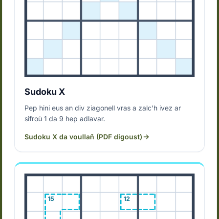
Sudoku X
Pep hini eus an div ziagonell vras a zalc'h ivez ar
sifroù 1 da 9 hep adlavar.
Sudoku X da voullañ (PDF digoust)
15
12