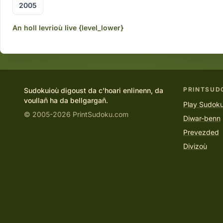
2005
An holl levrioù live {level_lower}
PRINTSUD
Sudokuioù digoust da c'hoari enlinenn, da
voullañ ha da bellgargañ.
Play Sudoku
© 2005-2026 PrintSudoku.com
Diwar-benn
Prevezded
Divizoù