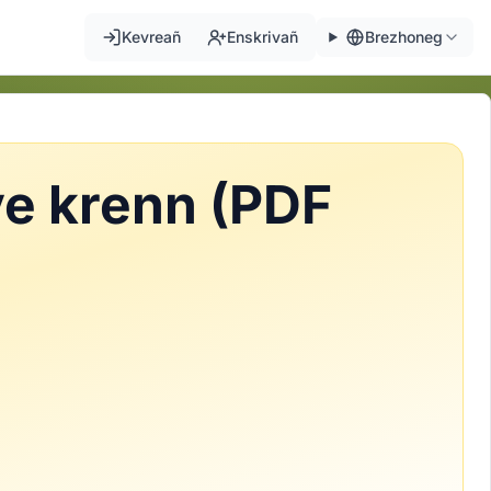
Kevreañ
Enskrivañ
Brezhoneg
ve krenn (PDF