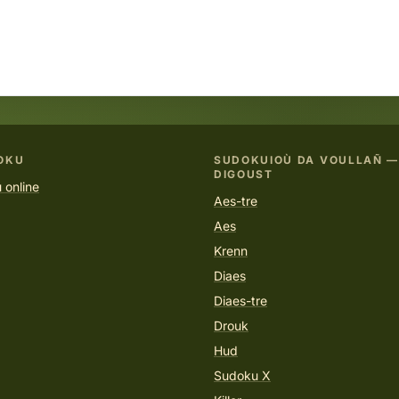
OKU
SUDOKUIOÙ DA VOULLAÑ —
DIGOUST
 online
Aes-tre
Aes
Krenn
Diaes
Diaes-tre
Drouk
Hud
Sudoku X