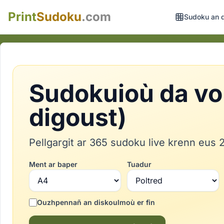
Print
Sudoku
.com
Sudoku an 
Sudokuioù da vo
digoust)
Pellgargit ar 365 sudoku live krenn eus 
Ment ar baper
Tuadur
Ouzhpennañ an diskoulmoù er fin