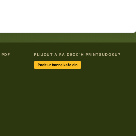
 PDF
PLIJOUT A RA DEOC'H PRINTSUDOKU?
Paeit ur banne kafe din