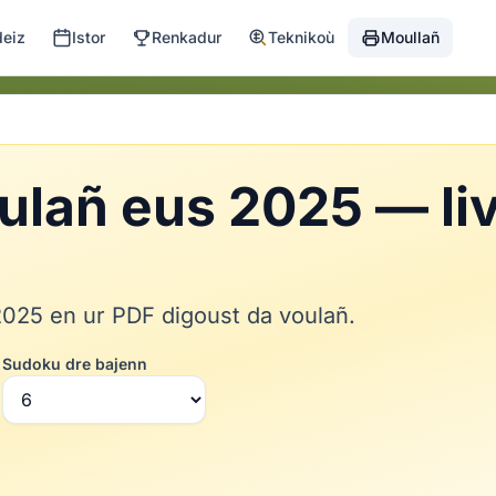
deiz
Istor
Renkadur
Teknikoù
Moullañ
ulañ eus 2025 — li
2025 en ur PDF digoust da voulañ.
Sudoku dre bajenn