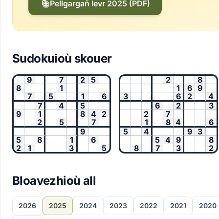
Pellgargañ levr 2025 (PDF)
Sudokuioù skouer
9
7
2
5
2
8
8
1
1
6
9
7
5
1
6
3
6
2
4
7
4
5
6
2
3
9
1
8
4
2
2
7
2
5
7
1
8
4
6
9
5
4
9
3
5
8
1
6
5
4
9
8
2
1
3
5
8
7
3
2
Bloavezhioù all
2026
2025
2024
2023
2022
2021
2020