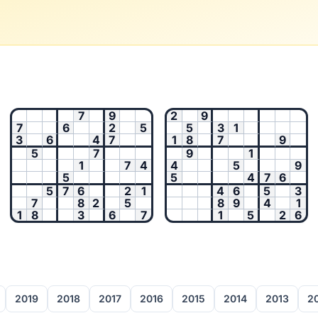
7
9
2
9
7
6
2
5
5
3
1
3
6
4
7
1
8
7
9
5
7
9
1
1
7
4
4
5
9
5
5
4
7
6
5
7
6
2
1
4
6
5
3
7
8
2
5
8
9
4
1
1
8
3
6
7
1
5
2
6
2019
2018
2017
2016
2015
2014
2013
2