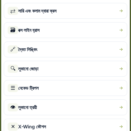
⇄
সারি এবং কলাম দ্বারা ক্রস
🗃
বক্স লাইন হ্রাস
🔗
দ্বৈত লিঙ্কিং
🔍
লুকানো জোড়া
☰
নেকেড ট্রিপল
👁
লুকানো ত্রয়ী
✕
X-Wing কৌশল