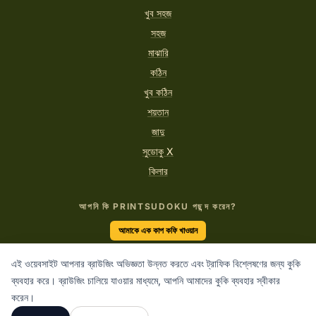
খুব সহজ
সহজ
মাঝারি
কঠিন
খুব কঠিন
শয়তান
জাদু
সুডোকু X
কিলার
আপনি কি PRINTSUDOKU পছন্দ করেন?
আমাকে এক কাপ কফি খাওয়ান
এই ওয়েবসাইট আপনার ব্রাউজিং অভিজ্ঞতা উন্নত করতে এবং ট্রাফিক বিশ্লেষণের জন্য কুকি
ব্যবহার করে। ব্রাউজিং চালিয়ে যাওয়ার মাধ্যমে, আপনি আমাদের কুকি ব্যবহার স্বীকার
“প্রতিটি সংখ্যায় যুক্তির একটি গল্প লুকিয়ে আছে যা বলার অপেক্ষায়।”
করেন।
PRINTSUDOKU.COM