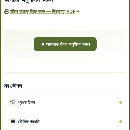
ইভিল সুডোকু প্রিন্ট করুন — বিনামূল্যে PDF
আজকের ধাঁধায় অনুশীলন করুন
সব কৌশল
💡
প্রথম টিপস
▦
মৌলিক পদ্ধতি