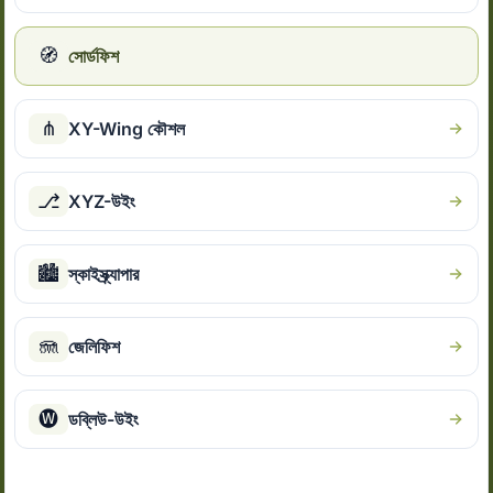
🧭
সোর্ডফিশ
⋔
XY-Wing কৌশল
⎇
XYZ-উইং
🏙
স্কাইস্ক্র্যাপার
🪼
জেলিফিশ
🅦
ডব্লিউ-উইং