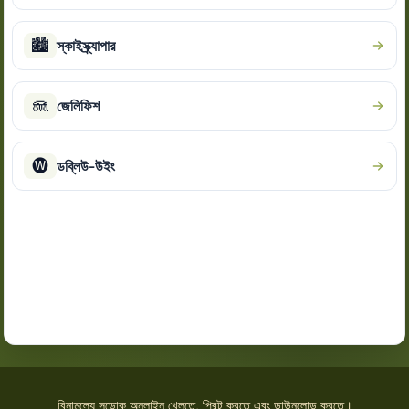
🏙
স্কাইস্ক্র্যাপার
🪼
জেলিফিশ
🅦
ডব্লিউ-উইং
বিনামূল্যে সুডোকু অনলাইন খেলতে, প্রিন্ট করতে এবং ডাউনলোড করতে।