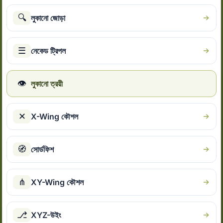
🔍
লুকানো জোড়া
☰
নেকেড ট্রিপল
👁
লুকানো ত্রয়ী
✕
X-Wing কৌশল
🧭
সোর্ডফিশ
⋔
XY-Wing কৌশল
⎇
XYZ-উইং