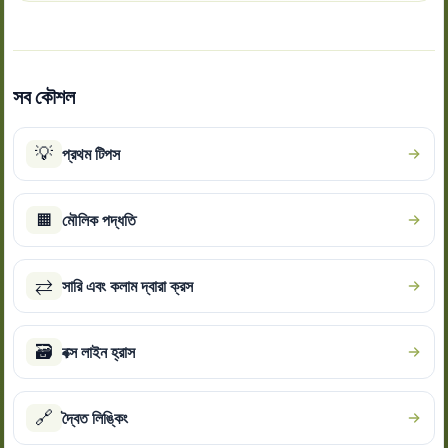
সব কৌশল
💡
প্রথম টিপস
▦
মৌলিক পদ্ধতি
⇄
সারি এবং কলাম দ্বারা ক্রস
🗃
বক্স লাইন হ্রাস
🔗
দ্বৈত লিঙ্কিং