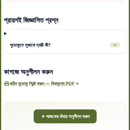
প্রায়শই জিজ্ঞাসিত প্রশ্ন
সুডোকুতে লুকানো ত্রয়ী কী?
কাগজে অনুশীলন করুন
কঠিন সুডোকু প্রিন্ট করুন — বিনামূল্যে PDF
আজকের ধাঁধায় অনুশীলন করুন