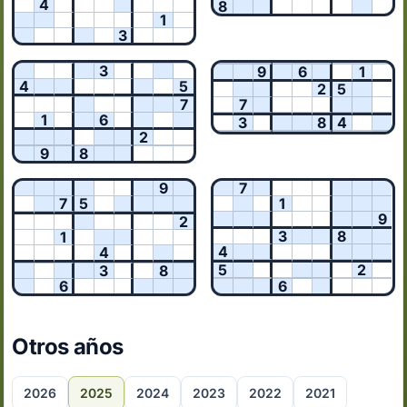
4
8
1
3
3
9
6
1
4
5
2
5
7
7
1
6
3
8
4
2
9
8
9
7
7
5
1
9
2
3
8
1
4
4
5
2
3
8
6
6
Otros años
2026
2025
2024
2023
2022
2021