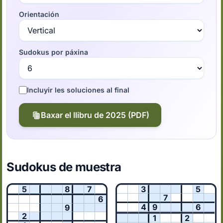
Orientación
Sudokus por páxina
Incluyir les soluciones al final
Baxar el llibru de 2025 (PDF)
Sudokus de muestra
5
8
7
3
5
7
6
4
9
6
9
2
1
2