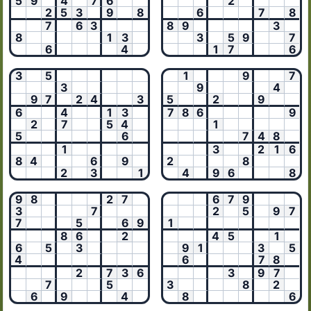
5
9
4
7
6
2
2
5
3
9
8
6
7
8
7
6
3
8
9
3
8
1
3
3
5
9
7
6
4
1
7
6
3
5
1
9
7
3
9
4
9
7
2
4
3
5
2
9
6
4
1
3
7
8
6
9
2
7
5
4
1
5
6
7
4
8
1
3
2
1
6
8
4
6
9
2
8
2
3
1
4
9
6
8
9
8
2
7
6
7
9
3
7
2
5
9
7
7
5
6
9
1
8
6
2
4
5
1
6
5
3
9
1
3
5
4
6
7
8
2
7
3
6
3
9
7
7
5
3
8
2
6
9
4
8
6