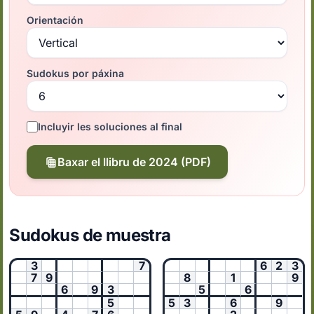
Orientación
Sudokus por páxina
Incluyir les soluciones al final
Baxar el llibru de 2024 (PDF)
Sudokus de muestra
3
7
6
2
3
7
9
8
1
9
6
9
3
5
6
5
5
3
6
9