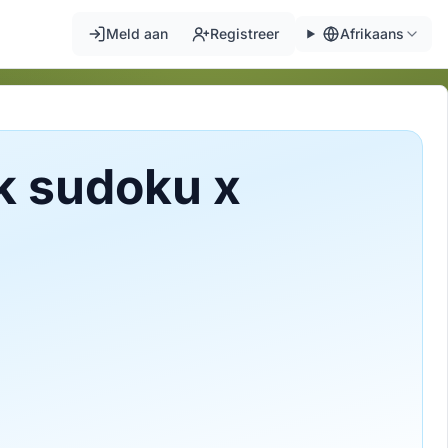
Meld aan
Registreer
Afrikaans
k sudoku x