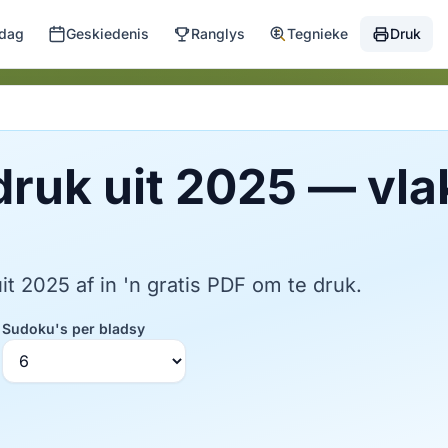
 dag
Geskiedenis
Ranglys
Tegnieke
Druk
druk uit 2025 — vla
it 2025 af in 'n gratis PDF om te druk.
Sudoku's per bladsy