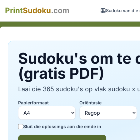
Print
Sudoku
.com
Sudoku van die
Sudoku's om te 
(gratis PDF)
Laai die 365 sudoku's op vlak sudoku x u
Papierformaat
Oriëntasie
Sluit die oplossings aan die einde in