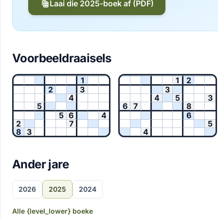
Laai die 2025-boek af (PDF)
Voorbeeldraaisels
1
1
2
2
3
3
4
4
5
3
5
6
7
8
5
6
4
6
2
7
5
8
3
4
Ander jare
2026
2025
2024
Alle {level_lower} boeke