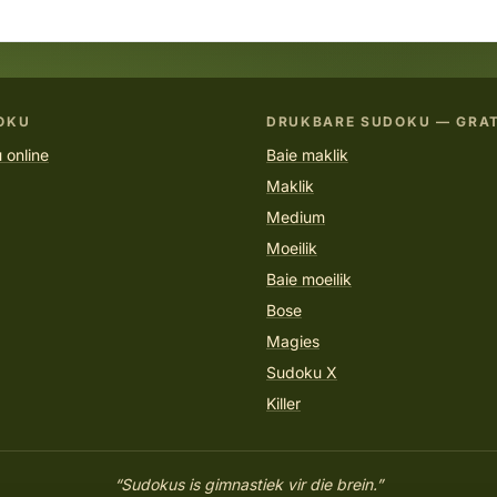
OKU
DRUKBARE SUDOKU — GRAT
 online
Baie maklik
Maklik
Medium
Moeilik
Baie moeilik
Bose
Magies
Sudoku X
Killer
“Sudokus is gimnastiek vir die brein.”