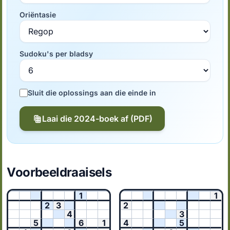
Oriëntasie
Sudoku's per bladsy
Sluit die oplossings aan die einde in
Laai die 2024-boek af (PDF)
Voorbeeldraaisels
1
1
2
3
2
4
3
5
6
1
4
5