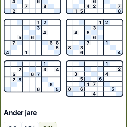
4
6
6
7
8
4
2
7
2
1
5
8
1
2
1
2
3
3
4
4
5
5
6
6
7
6
8
7
1
5
8
3
4
1
6
4
1
1
2
2
3
4
3
4
5
6
7
5
6
2
8
1
7
6
8
6
5
6
5
4
Ander jare