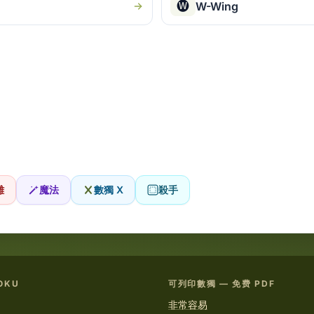
🅦
W-Wing
難
魔法
數獨 X
殺手
OKU
可列印數獨 — 免费 PDF
非常容易