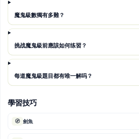
魔鬼級數獨有多難？
挑战魔鬼級前應該如何练習？
每道魔鬼級題目都有唯一解吗？
學習技巧
🧭
劍魚