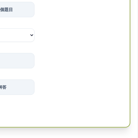
0 個題目
解答