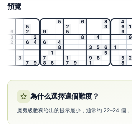
預覽
5
5
6
8
4
8
5
2
3
6
1
6
2
9
5
9
3
2
8
4
9
2
6
4
6
4
1
8
3
5
6
1
7
1
5
3
7
1
9
8
5
2
7
9
8
6
7
9
1
8
為什么選擇這個難度？
魔鬼級數獨给出的提示最少，通常约 22–24 個