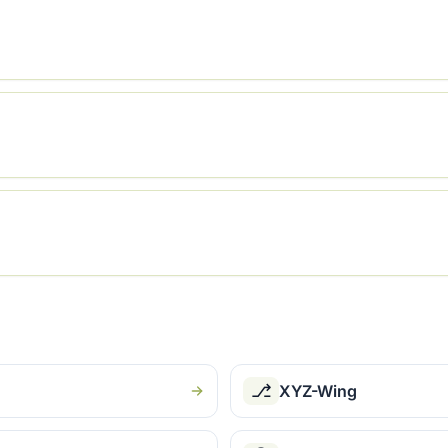
⎇
XYZ-Wing