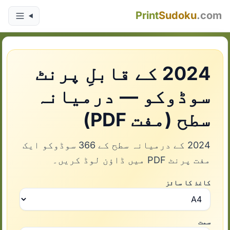
Print
Sudoku
.com
2024 کے قابلِ پرنٹ
سوڈوکو — درمیانہ
سطح (مفت PDF)
2024 کے درمیانہ سطح کے 366 سوڈوکو ایک
مفت پرنٹ PDF میں ڈاؤن لوڈ کریں۔
کاغذ کا سائز
سمت