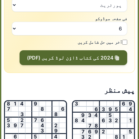
فی صفحہ سوڈوکو
آخر میں حل شامل کریں
2024 کی کتاب ڈاؤن لوڈ کریں (PDF)
پیش منظر
8
1
4
9
3
6
9
7
8
6
6
3
9
5
4
3
8
9
3
4
5
5
2
7
6
8
4
6
3
2
1
3
9
7
4
2
7
8
3
9
7
6
9
2
5
6
5
4
3
2
8
1