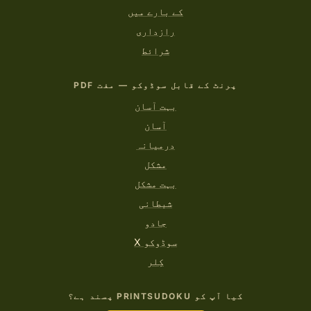
کے بارے میں
رازداری
شرائط
پرنٹ کے قابل سوڈوکو — مفت PDF
بہت آسان
آسان
درمیانہ
مشکل
بہت مشکل
شیطانی
جادو
سوڈوکو X
کِلر
کیا آپ کو PRINTSUDOKU پسند ہے؟