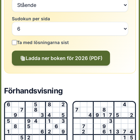
Sudokun per sida
Ta med lösningarna sist
Ladda ner boken för 2026 (PDF)
Förhandsvisning
6
5
8
2
4
7
8
7
8
9
3
4
5
4
9
1
7
5
2
5
9
4
1
3
3
8
5
6
7
9
1
6
2
9
2
6
1
3
7
4
5
2
1
5