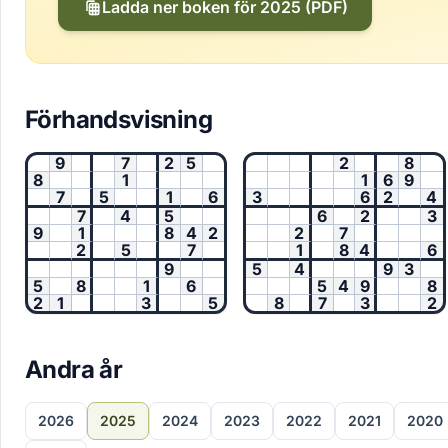
Ladda ner boken för 2025 (PDF)
Förhandsvisning
9
7
2
5
2
8
8
1
1
6
9
7
5
1
6
3
6
2
4
7
4
5
6
2
3
9
1
8
4
2
2
7
2
5
7
1
8
4
6
9
5
4
9
3
5
8
1
6
5
4
9
8
2
1
3
5
8
7
3
2
Andra år
2026
2025
2024
2023
2022
2021
2020