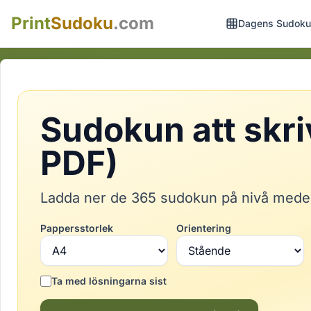
Print
Sudoku
.com
Dagens Sudoku
Sudokun att skri
PDF)
Ladda ner de 365 sudokun på nivå medel 
Pappersstorlek
Orientering
Ta med lösningarna sist