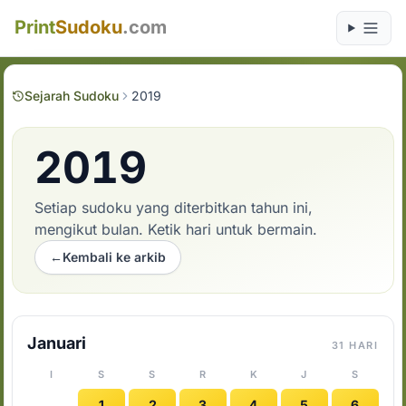
Print
Sudoku
.com
Sejarah Sudoku
2019
2019
Setiap sudoku yang diterbitkan tahun ini,
mengikut bulan. Ketik hari untuk bermain.
←
Kembali ke arkib
Januari
31 HARI
I
S
S
R
K
J
S
1
2
3
4
5
6