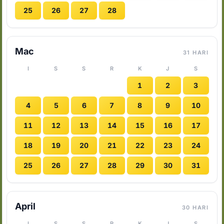
25
26
27
28
Mac
31 HARI
I
S
S
R
K
J
S
1
2
3
4
5
6
7
8
9
10
11
12
13
14
15
16
17
18
19
20
21
22
23
24
25
26
27
28
29
30
31
April
30 HARI
I
S
S
R
K
J
S