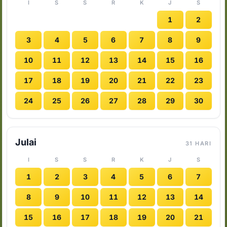
I
S
S
R
K
J
S
1
2
3
4
5
6
7
8
9
10
11
12
13
14
15
16
17
18
19
20
21
22
23
24
25
26
27
28
29
30
Julai
31 HARI
I
S
S
R
K
J
S
1
2
3
4
5
6
7
8
9
10
11
12
13
14
15
16
17
18
19
20
21