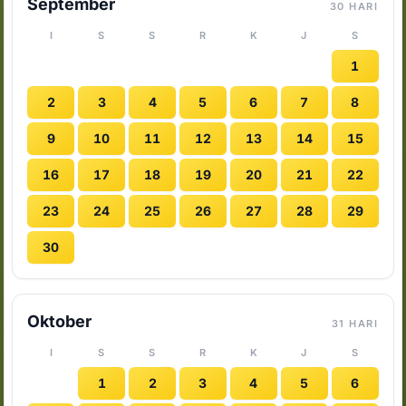
September
30 HARI
I
S
S
R
K
J
S
1
2
3
4
5
6
7
8
9
10
11
12
13
14
15
16
17
18
19
20
21
22
23
24
25
26
27
28
29
30
Oktober
31 HARI
I
S
S
R
K
J
S
1
2
3
4
5
6