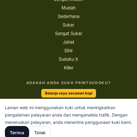
Mudah
Sederhana
Sukar
Sangat Sukar
Jahat
Sihir
Sudoku X
Killer
ADAKAH ANDA SUKA PRINTSUDOKU?
Belanja saya secawan kopi
Laman web ini menggunakan kuki untuk meningkatkan
pengalaman pelayaran anda dan menganalisis trafik. Dengan
“Sudoku adalah gimnastik untuk otak.”
meneruskan pelayaran, anda menerima penggunaan kuki kami.
PRINTSUDOKU.COM
Terima
Tolak