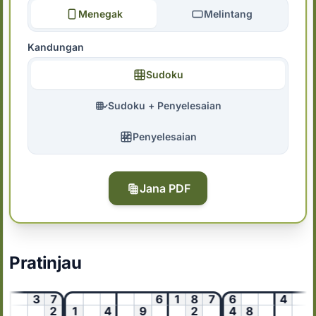
Menegak
Melintang
Kandungan
Sudoku
Sudoku + Penyelesaian
Penyelesaian
Jana PDF
Pratinjau
3
7
6
1
8
7
6
4
1
2
1
4
9
2
4
8