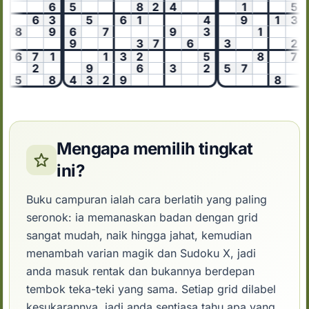
6
5
8
2
4
1
5
6
3
5
6
1
4
9
1
3
8
9
6
7
9
3
1
9
3
7
6
3
2
5
6
7
1
1
3
2
5
8
7
2
9
6
3
2
5
7
5
8
4
3
2
9
8
3
Mengapa memilih tingkat
ini?
Buku campuran ialah cara berlatih yang paling
seronok: ia memanaskan badan dengan grid
sangat mudah, naik hingga jahat, kemudian
menambah varian magik dan Sudoku X, jadi
anda masuk rentak dan bukannya berdepan
tembok teka-teki yang sama. Setiap grid dilabel
kesukarannya, jadi anda sentiasa tahu apa yang