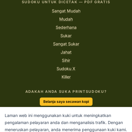
SUDOKU UNTUK DICETAK — PDF GRATIS
Sangat Mudah
Mudah
Sederhana
Sukar
Sangat Sukar
Jahat
Sihir
Sudoku X
Killer
ADAKAH ANDA SUKA PRINTSUDOKU?
Belanja saya secawan kopi
Laman web ini menggunakan kuki untuk meningkatkan
pengalaman pelayaran anda dan menganalisis trafik. Dengan
“Sudoku adalah gimnastik untuk otak.”
meneruskan pelayaran, anda menerima penggunaan kuki kami.
PRINTSUDOKU.COM