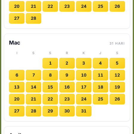
20
21
22
23
24
25
26
27
28
Mac
31 HARI
I
S
S
R
K
J
S
1
2
3
4
5
6
7
8
9
10
11
12
13
14
15
16
17
18
19
20
21
22
23
24
25
26
27
28
29
30
31