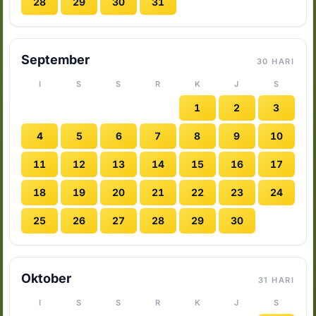
28
29
30
31
September
30 HARI
I
S
S
R
K
J
S
1
2
3
4
5
6
7
8
9
10
11
12
13
14
15
16
17
18
19
20
21
22
23
24
25
26
27
28
29
30
Oktober
31 HARI
I
S
S
R
K
J
S