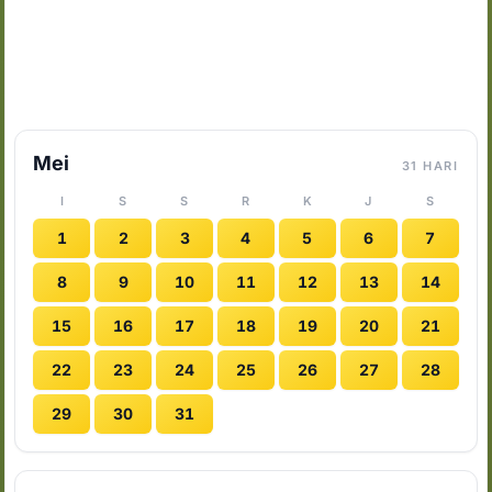
Mei
31 HARI
I
S
S
R
K
J
S
1
2
3
4
5
6
7
8
9
10
11
12
13
14
15
16
17
18
19
20
21
22
23
24
25
26
27
28
29
30
31