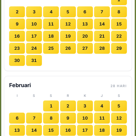
2
3
4
5
6
7
8
9
10
11
12
13
14
15
16
17
18
19
20
21
22
23
24
25
26
27
28
29
30
31
Februari
28 HARI
I
S
S
R
K
J
S
1
2
3
4
5
6
7
8
9
10
11
12
13
14
15
16
17
18
19