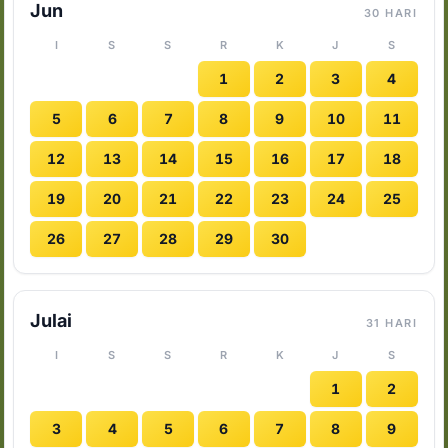
Jun
30 HARI
I
S
S
R
K
J
S
1
2
3
4
5
6
7
8
9
10
11
12
13
14
15
16
17
18
19
20
21
22
23
24
25
26
27
28
29
30
Julai
31 HARI
I
S
S
R
K
J
S
1
2
3
4
5
6
7
8
9