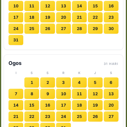
10
11
12
13
14
15
16
17
18
19
20
21
22
23
24
25
26
27
28
29
30
31
Ogos
31 HARI
I
S
S
R
K
J
S
1
2
3
4
5
6
7
8
9
10
11
12
13
14
15
16
17
18
19
20
21
22
23
24
25
26
27