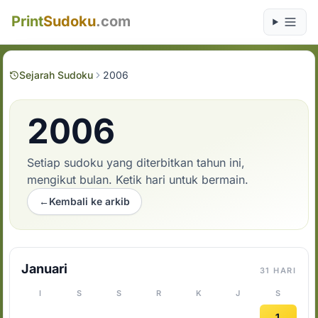
Print
Sudoku
.com
Sejarah Sudoku
2006
2006
Setiap sudoku yang diterbitkan tahun ini,
mengikut bulan. Ketik hari untuk bermain.
←
Kembali ke arkib
Januari
31 HARI
I
S
S
R
K
J
S
1