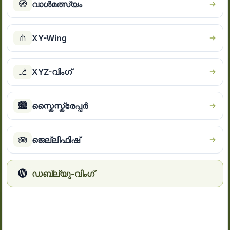
🧭
വാൾമത്സ്യം
⋔
XY-Wing
⎇
XYZ-വിംഗ്
🏙
സ്കൈസ്ക്രേപ്പർ
🪼
ജെല്ലിഫിഷ്
🅦
ഡബ്ല്യു-വിംഗ്