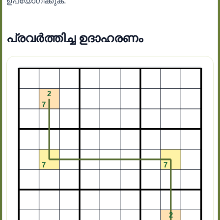
ഉപയോഗിക്കുക.
പ്രവർത്തിച്ച ഉദാഹരണം