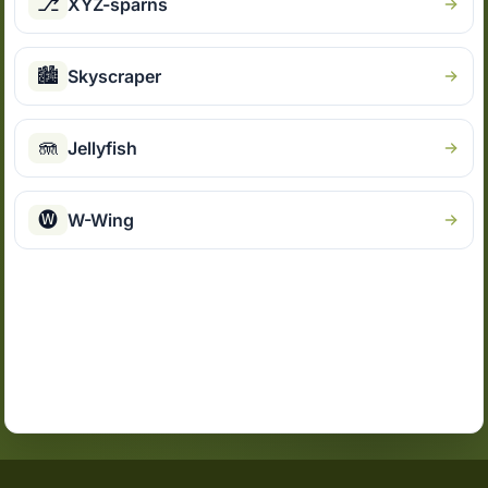
⎇
XYZ-spārns
🏙
Skyscraper
🪼
Jellyfish
🅦
W-Wing