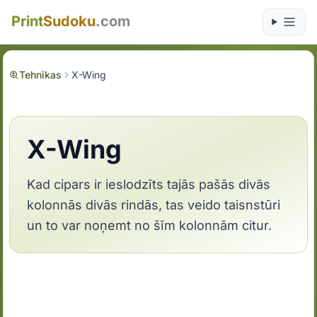
Print
Sudoku
.com
Tehnikas
X-Wing
X-Wing
Kad cipars ir ieslodzīts tajās pašās divās
kolonnās divās rindās, tas veido taisnstūri
un to var noņemt no šīm kolonnām citur.