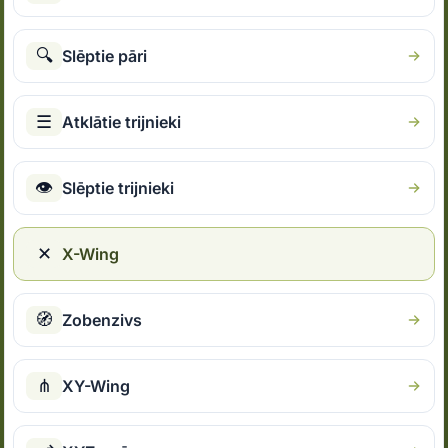
🔍
Slēptie pāri
☰
Atklātie trijnieki
👁
Slēptie trijnieki
✕
X-Wing
🧭
Zobenzivs
⋔
XY-Wing