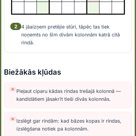
2
4 jāaizņem pretējie stūri, tāpēc tas tiek
noņemts no šīm divām kolonnām katrā citā
rindā.
Biežākās kļūdas
Pieļaut ciparu kādas rindas trešajā kolonnā —
kandidātiem jāsakrīt tieši divās kolonnās.
Izslēgt gar rindām: kad bāzes kopas ir rindas,
izslēgšana notiek pa kolonnām.