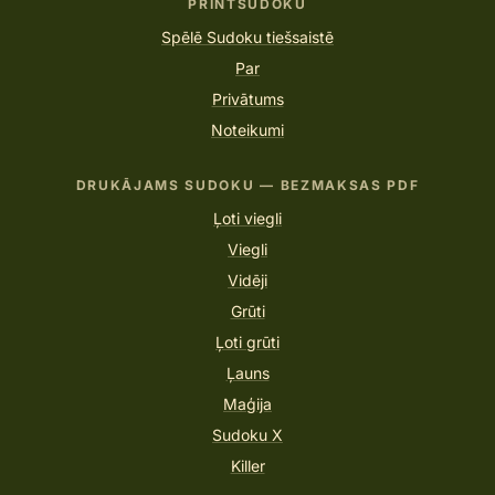
PRINTSUDOKU
Spēlē Sudoku tiešsaistē
Par
Privātums
Noteikumi
DRUKĀJAMS SUDOKU — BEZMAKSAS PDF
Ļoti viegli
Viegli
Vidēji
Grūti
Ļoti grūti
Ļauns
Maģija
Sudoku X
Killer