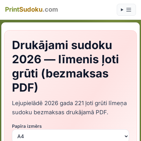
Print
Sudoku
.com
Drukājami sudoku
2026 — līmenis ļoti
grūti (bezmaksas
PDF)
Lejupielādē 2026 gada 221 ļoti grūti līmeņa
sudoku bezmaksas drukājamā PDF.
Papīra izmērs