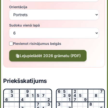
Orientācija
Sudoku vienā lapā
Pievienot risinājumus beigās
Lejupielādēt 2026 grāmatu (PDF)
Priekšskatījums
5
9
6
5
2
7
3
8
1
5
7
3
9
4
5
8
6
4
2
1
7
9
7
3
3
8