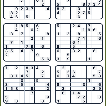
7
6
1
7
5
2
5
8
7
3
4
9
2
3
7
4
8
2
3
1
8
2
4
2
7
5
4
6
5
6
1
8
5
6
5
2
4
7
4
6
2
1
9
6
3
7
8
1
2
8
5
2
1
7
4
6
7
1
6
1
1
7
9
6
8
5
3
5
4
7
6
3
2
8
2
9
5
5
6
3
9
1
7
2
8
3
4
2
6
7
2
5
3
6
7
3
1
4
5
7
6
7
4
5
8
3
5
1
3
5
4
8
3
6
1
5
8
9
2
3
2
9
7
6
1
4
5
9
7
2
3
9
3
8
1
5