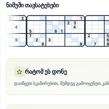
ნიმუში თავსატეხები
1
2
1
2
3
4
4
5
6
1
7
2
5
9
2
3
6
6
8
7
8
რატომ ეს დონე
დაიწყეთ სკანირებით, შემდეგ გამოიყენეთ კან