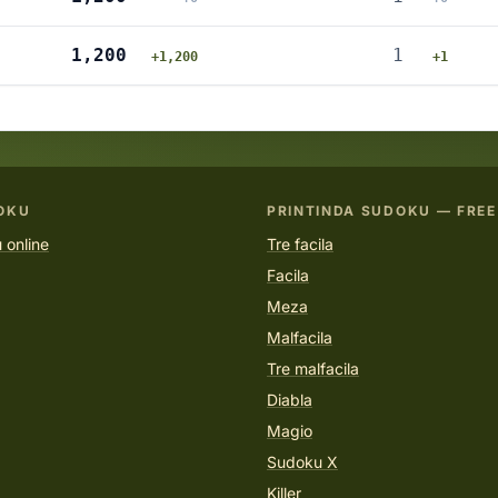
1,200
1
+1,200
+1
OKU
PRINTINDA SUDOKU — FREE
 online
Tre facila
Facila
Meza
Malfacila
Tre malfacila
Diabla
Magio
Sudoku X
Killer