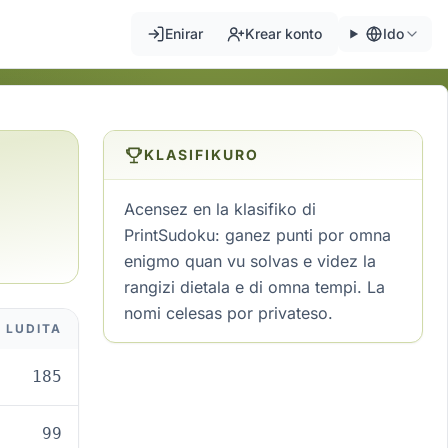
Enirar
Krear konto
Ido
KLASIFIKURO
Acensez en la klasifiko di
PrintSudoku: ganez punti por omna
enigmo quan vu solvas e videz la
rangizi dietala e di omna tempi. La
nomi celesas por privateso.
LUDITA
185
99