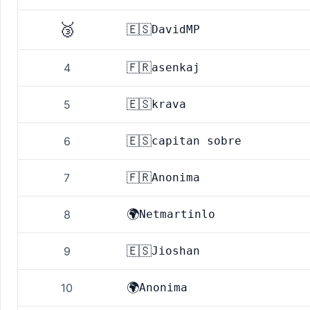
🥉
🇪🇸
DavidMP
🇫🇷
4
asenkaj
🇪🇸
5
krava
🇪🇸
6
capitan sobre
🇫🇷
7
Anonima
🌍
8
Netmartinlo
🇪🇸
9
Jioshan
🌍
10
Anonima