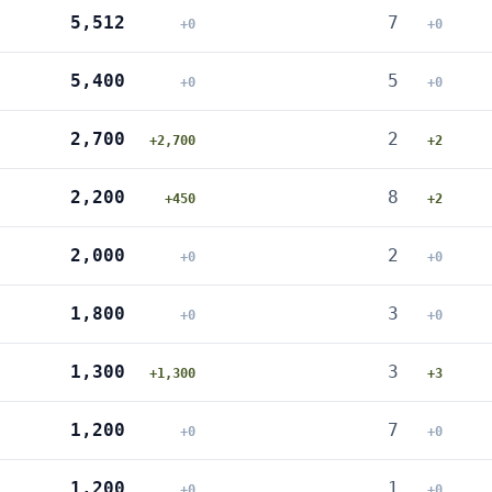
5,512
7
+0
+0
5,400
5
+0
+0
2,700
2
+2,700
+2
2,200
8
+450
+2
2,000
2
+0
+0
1,800
3
+0
+0
1,300
3
+1,300
+3
1,200
7
+0
+0
1,200
1
+0
+0