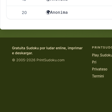
🌍
20
Anonima
PRINTSUD
Gratuita Sudoku por ludar enline, imprimar
e deskargar.
Play Sudoku
© 2005-2026 PrintSudoku.com
Pri
Privateso
Termini