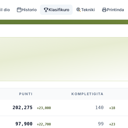
l dio
Historio
Klasifikuro
Tekniki
Printinda
PUNTI
KOMPLETIGITA
202,275
140
+23,000
+18
97,900
99
+22,700
+23