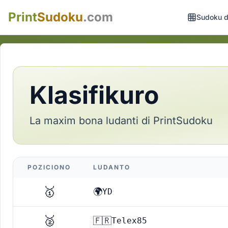
Print
Sudoku
.com
Sudoku di
Klasifikuro
La maxim bona ludanti di PrintSudoku
POZICIONO
LUDANTO
🥇
🌍
YD
🥈
🇫🇷
Telex85