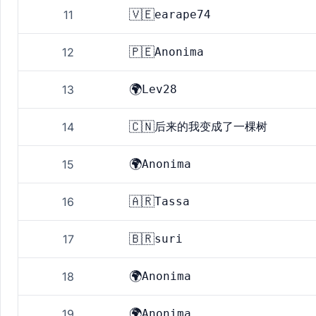
🇻🇪
11
earape74
🇵🇪
12
Anonima
🌍
13
Lev28
🇨🇳
14
后来的我变成了一棵树
🌍
15
Anonima
🇦🇷
16
Tassa
🇧🇷
17
suri
🌍
18
Anonima
🌍
19
Anonima