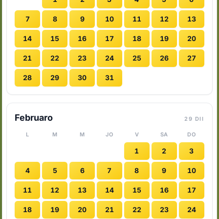
7
8
9
10
11
12
13
14
15
16
17
18
19
20
21
22
23
24
25
26
27
28
29
30
31
Februaro
29 DII
L
M
M
JO
V
SA
DO
1
2
3
4
5
6
7
8
9
10
11
12
13
14
15
16
17
18
19
20
21
22
23
24