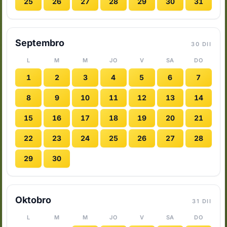
25
26
27
28
29
30
31
Septembro
30 DII
L
M
M
JO
V
SA
DO
1
2
3
4
5
6
7
8
9
10
11
12
13
14
15
16
17
18
19
20
21
22
23
24
25
26
27
28
29
30
Oktobro
31 DII
L
M
M
JO
V
SA
DO