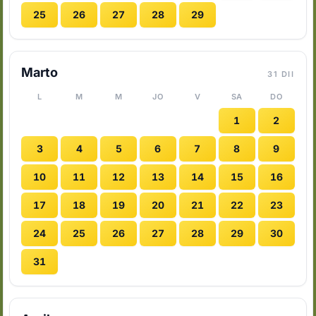
25
26
27
28
29
Marto
31 DII
L
M
M
JO
V
SA
DO
1
2
3
4
5
6
7
8
9
10
11
12
13
14
15
16
17
18
19
20
21
22
23
24
25
26
27
28
29
30
31