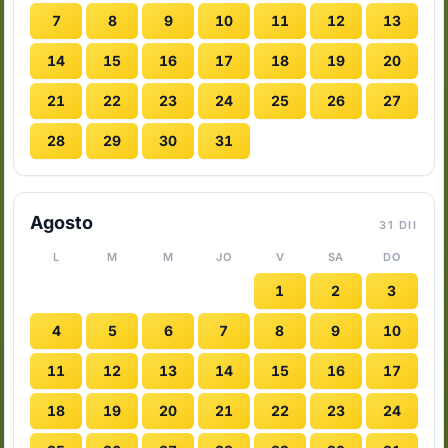
7
8
9
10
11
12
13
14
15
16
17
18
19
20
21
22
23
24
25
26
27
28
29
30
31
Agosto
31 DII
L
M
M
JO
V
SA
DO
1
2
3
4
5
6
7
8
9
10
11
12
13
14
15
16
17
18
19
20
21
22
23
24