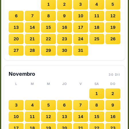
1
2
3
4
5
6
7
8
9
10
11
12
13
14
15
16
17
18
19
20
21
22
23
24
25
26
27
28
29
30
31
Novembro
30 DII
L
M
M
JO
V
SA
DO
1
2
3
4
5
6
7
8
9
10
11
12
13
14
15
16
17
18
19
20
21
22
23