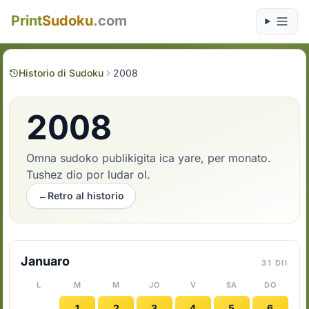
Print
Sudoku
.com
Historio di Sudoku
2008
2008
Omna sudoko publikigita ica yare, per monato.
Tushez dio por ludar ol.
←
Retro al historio
Januaro
31 DII
L
M
M
JO
V
SA
DO
1
2
3
4
5
6