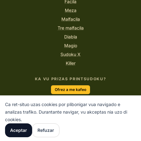
Facila
Meza
Malfacila
Tre malfacila
Diabla
Magio
Sudoku X
Killer
KA VU PRIZAS PRINTSUDOKU?
Ofrez a me kafeo
Ca ret-situo uzas cookies por plibonigar vua navigado e
analizas trafiko. Durantante navigar, vu akceptas nia uzo di
“Logiko dukas vu de A ad B. Imagineso dukas vu irgun.”
cookies.
ALBERT EINSTEIN
Aceptar
Refuzar