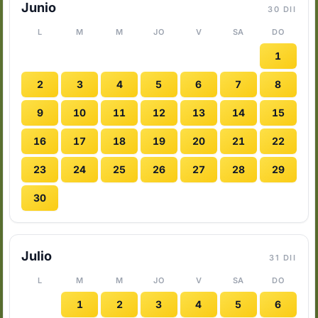
Junio
30 DII
L
M
M
JO
V
SA
DO
1
2
3
4
5
6
7
8
9
10
11
12
13
14
15
16
17
18
19
20
21
22
23
24
25
26
27
28
29
30
Julio
31 DII
L
M
M
JO
V
SA
DO
1
2
3
4
5
6