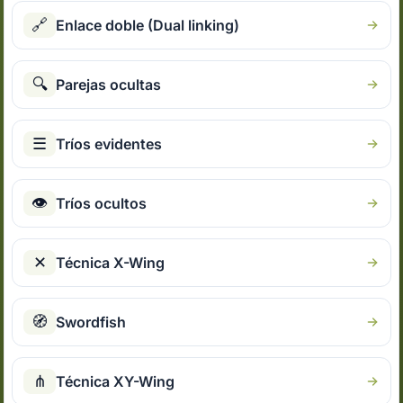
🔗
Enlace doble (Dual linking)
🔍
Parejas ocultas
☰
Tríos evidentes
👁
Tríos ocultos
✕
Técnica X-Wing
🧭
Swordfish
⋔
Técnica XY-Wing