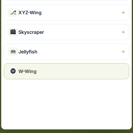
⎇
XYZ-Wing
🏙
Skyscraper
🪼
Jellyfish
🅦
W-Wing