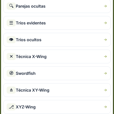
🔍
Parejas ocultas
☰
Tríos evidentes
👁
Tríos ocultos
✕
Técnica X-Wing
🧭
Swordfish
⋔
Técnica XY-Wing
⎇
XYZ-Wing