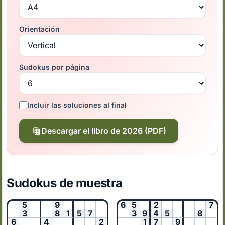
Orientación
Sudokus por página
Incluir las soluciones al final
Descargar el libro de 2026 (PDF)
Sudokus de muestra
5
9
6
5
2
7
3
8
1
5
7
3
9
4
5
8
6
4
2
1
7
9