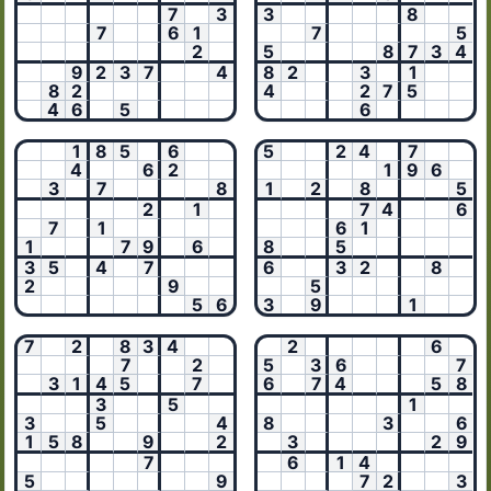
7
3
3
8
7
6
1
7
5
2
5
8
7
3
4
9
2
3
7
4
8
2
3
1
8
2
4
2
7
5
4
6
5
6
1
8
5
6
5
2
4
7
4
6
2
1
9
6
3
7
8
1
2
8
5
2
1
7
4
6
7
1
6
1
1
7
9
6
8
5
3
5
4
7
6
3
2
8
2
9
5
5
6
3
9
1
7
2
8
3
4
2
6
7
2
5
3
6
7
3
1
4
5
7
6
7
4
5
8
3
5
1
3
5
4
8
3
6
1
5
8
9
2
3
2
9
7
6
1
4
5
9
7
2
3