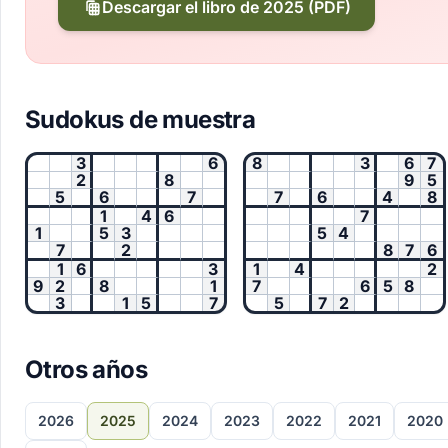
Descargar el libro de 2025 (PDF)
Sudokus de muestra
3
6
8
3
6
7
2
8
9
5
5
6
7
7
6
4
8
1
4
6
7
1
5
3
5
4
7
2
8
7
6
1
6
3
1
4
2
9
2
8
1
7
6
5
8
3
1
5
7
5
7
2
Otros años
2026
2025
2024
2023
2022
2021
2020