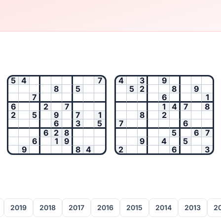
5
4
7
4
3
9
8
5
5
2
8
9
7
6
1
6
2
7
1
4
7
8
2
5
9
7
1
8
2
6
3
5
7
6
6
2
8
5
6
7
6
1
9
9
4
5
9
8
4
2
6
3
2019
2018
2017
2016
2015
2014
2013
2