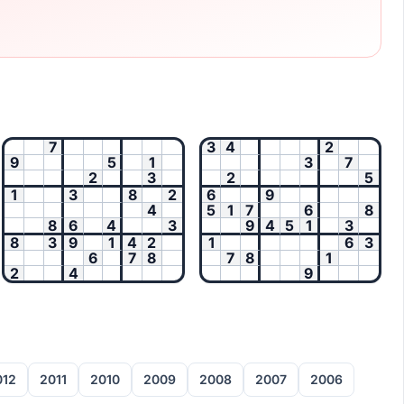
7
3
4
2
9
5
1
3
7
2
3
2
5
1
3
8
2
6
9
4
5
1
7
6
8
8
6
4
3
9
4
5
1
3
8
3
9
1
4
2
1
6
3
6
7
8
7
8
1
2
4
9
012
2011
2010
2009
2008
2007
2006