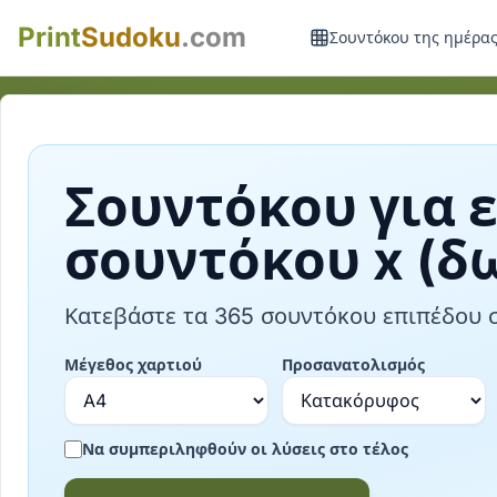
Print
Sudoku
.com
Σουντόκου της ημέρα
Σουντόκου για 
σουντόκου x (δ
Κατεβάστε τα 365 σουντόκου επιπέδου 
Μέγεθος χαρτιού
Προσανατολισμός
Να συμπεριληφθούν οι λύσεις στο τέλος