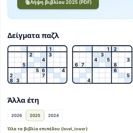
Λήψη βιβλίου 2025 (PDF)
Δείγματα παζλ
1
1
2
2
3
3
4
4
5
3
5
6
7
8
5
6
4
6
2
7
5
8
3
4
Άλλα έτη
2026
2025
2024
Όλα τα βιβλία επιπέδου {level_lower}