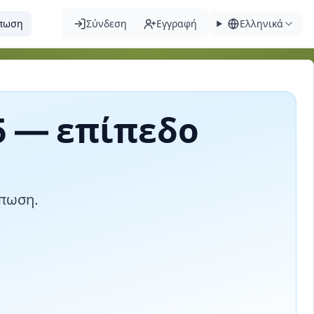
πωση
Σύνδεση
Εγγραφή
Ελληνικά
5 — επίπεδο
ύπωση.