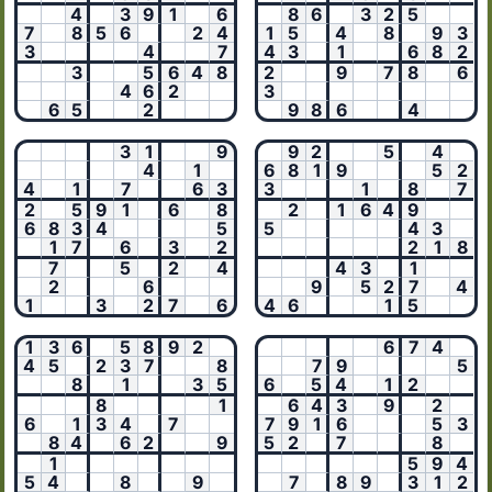
4
3
9
1
6
8
6
3
2
5
7
8
5
6
2
4
1
5
4
8
9
3
3
4
7
4
3
1
6
8
2
3
5
6
4
8
2
9
7
8
6
4
6
2
3
6
5
2
9
8
6
4
3
1
9
9
2
5
4
4
1
6
8
1
9
5
2
4
1
7
6
3
3
1
8
7
2
5
9
1
6
8
2
1
6
4
9
6
8
3
4
5
5
4
3
1
7
6
3
2
2
1
8
7
5
2
4
4
3
1
2
6
9
5
2
7
4
1
3
2
7
6
4
6
1
5
1
3
6
5
8
9
2
6
7
4
4
5
2
3
7
8
7
9
5
8
1
3
5
6
5
4
1
2
8
1
6
4
3
9
2
6
1
3
4
7
7
9
1
6
5
3
8
4
6
2
9
5
2
7
8
1
5
9
4
5
4
8
9
7
8
9
3
1
2