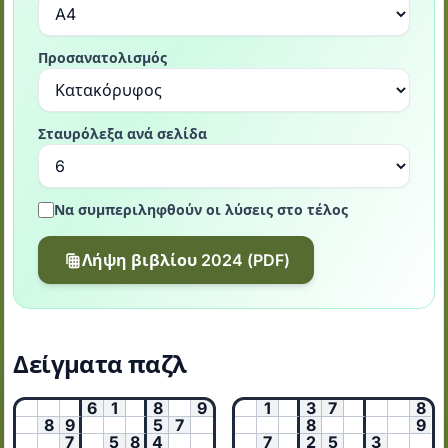
Προσανατολισμός
Σταυρόλεξα ανά σελίδα
Να συμπεριληφθούν οι λύσεις στο τέλος
Λήψη βιβλίου 2024 (PDF)
Δείγματα παζλ
6
1
8
9
1
3
7
8
8
9
5
7
8
9
7
5
8
4
7
2
5
3