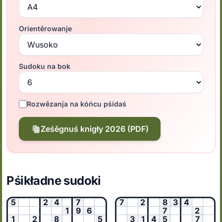
Orientěrowanje
Sudoku na bok
Rozwězanja na kóńcu pśidaś
Ześěgnuś knigły 2026 (PDF)
Pśikładne sudoki
5
2
4
7
7
2
8
3
4
1
9
6
7
2
1
2
8
5
3
1
4
5
7