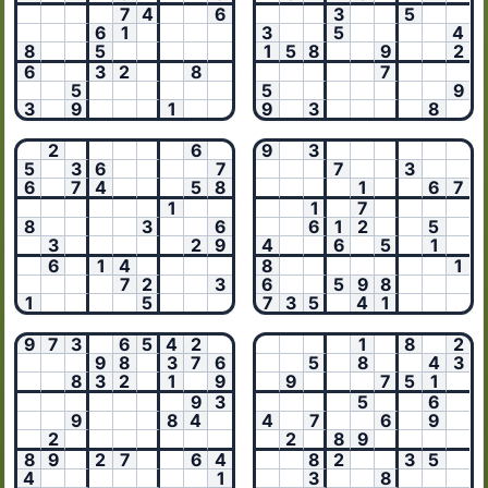
7
4
6
3
5
6
1
3
5
4
8
5
1
5
8
9
2
6
3
2
8
7
5
5
9
3
9
1
9
3
8
2
6
9
3
5
3
6
7
7
3
6
7
4
5
8
1
6
7
1
1
7
8
3
6
6
1
2
5
3
2
9
4
6
5
1
6
1
4
8
1
7
2
3
6
5
9
8
1
5
7
3
5
4
1
9
7
3
6
5
4
2
1
8
2
9
8
3
7
6
5
8
4
3
8
3
2
1
9
9
7
5
1
9
3
5
6
9
8
4
4
7
6
9
2
2
8
9
8
9
2
7
6
4
8
2
3
5
4
1
3
8