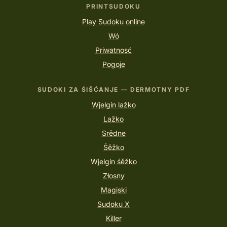
PRINTSUDOKU
Play Sudoku online
Wó
Priwatnosć
Pogoje
SUDOKI ZA ŚIŠĆANJE — DERMOTNY PDF
Wjelgin lažko
Lažko
Srědne
Śěžko
Wjelgin śěžko
Złosny
Magiski
Sudoku X
Killer