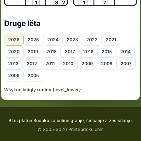
1
3
2
1
7
Druge lěta
2026
2025
2024
2023
2022
2021
2020
2019
2018
2017
2016
2015
2014
2013
2012
2011
2010
2009
2008
2007
2006
2005
Wšykne knigły runiny {level_lower}
Bźezpłatne Sudoku za online granje, śišćanje a ześišćanje.
© 2005-2026 PrintSudoku.com