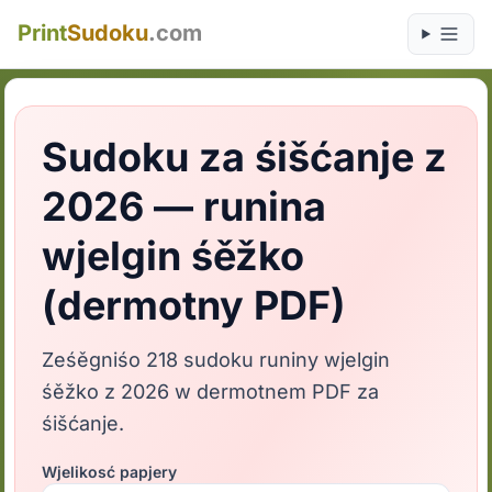
Print
Sudoku
.com
Sudoku za śišćanje z
2026 — runina
wjelgin śěžko
(dermotny PDF)
Ześěgniśo 218 sudoku runiny wjelgin
śěžko z 2026 w dermotnem PDF za
śišćanje.
Wjelikosć papjery