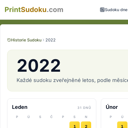
Print
Sudoku
.com
Sudoku dne
Historie Sudoku
2022
2022
Každé sudoku zveřejněné letos, podle měsíce.
Leden
Únor
31 DNŮ
P
Ú
S
Č
P
S
N
P
Ú
1
2
1