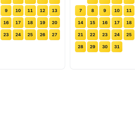
9
10
11
12
13
7
8
9
10
11
16
17
18
19
20
14
15
16
17
18
23
24
25
26
27
21
22
23
24
25
28
29
30
31