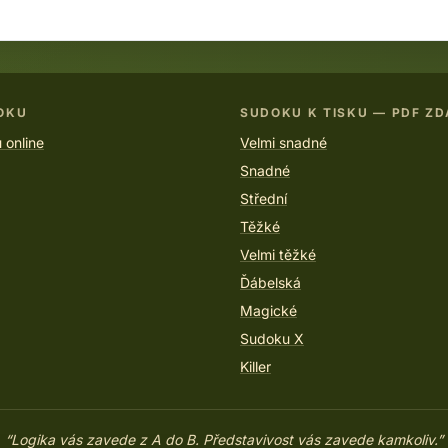
OKU
SUDOKU K TISKU — PDF Z
 online
Velmi snadné
Snadné
Střední
Těžké
Velmi těžké
Ďábelská
Magické
Sudoku X
Killer
“Logika vás zavede z A do B. Představivost vás zavede kamkoliv.”