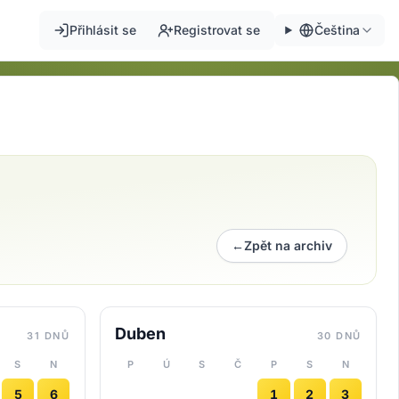
Přihlásit se
Registrovat se
Čeština
←
Zpět na archiv
Duben
31 DNŮ
30 DNŮ
S
N
P
Ú
S
Č
P
S
N
5
6
1
2
3