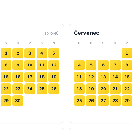
Červenec
30 DNŮ
S
Č
P
S
N
P
Ú
S
Č
P
1
2
3
4
5
1
8
9
10
11
12
4
5
6
7
8
15
16
17
18
19
11
12
13
14
15
22
23
24
25
26
18
19
20
21
22
29
30
25
26
27
28
29