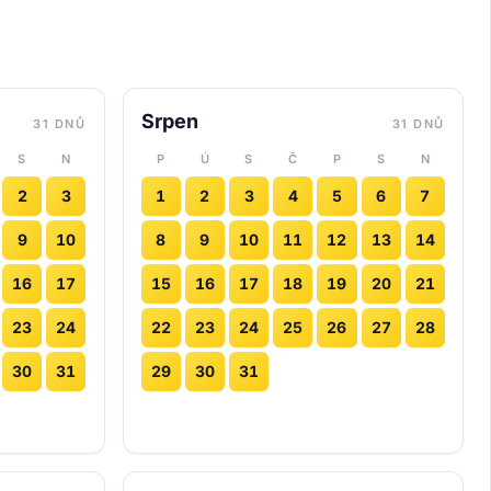
Srpen
31 DNŮ
31 DNŮ
S
N
P
Ú
S
Č
P
S
N
2
3
1
2
3
4
5
6
7
9
10
8
9
10
11
12
13
14
16
17
15
16
17
18
19
20
21
23
24
22
23
24
25
26
27
28
30
31
29
30
31