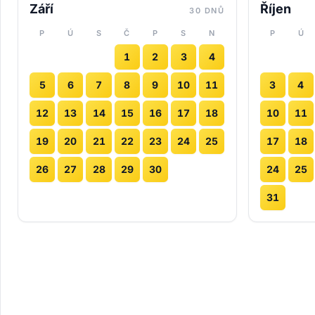
Září
Říjen
30 DNŮ
P
Ú
S
Č
P
S
N
P
Ú
1
2
3
4
5
6
7
8
9
10
11
3
4
12
13
14
15
16
17
18
10
11
19
20
21
22
23
24
25
17
18
26
27
28
29
30
24
25
31