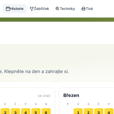
Historie
Žebříček
Techniky
Tisk
 Klepněte na den a zahrajte si.
Březen
28 DNŮ
S
Č
P
S
N
P
Ú
S
Č
P
2
3
4
5
6
1
2
3
4