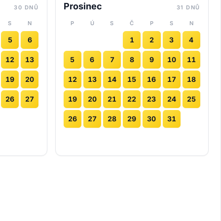
Prosinec
30 DNŮ
31 DNŮ
S
N
P
Ú
S
Č
P
S
N
5
6
1
2
3
4
12
13
5
6
7
8
9
10
11
19
20
12
13
14
15
16
17
18
26
27
19
20
21
22
23
24
25
26
27
28
29
30
31