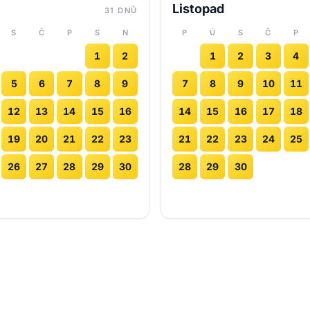
Listopad
31 DNŮ
S
Č
P
S
N
P
Ú
S
Č
P
1
2
1
2
3
4
5
6
7
8
9
7
8
9
10
11
12
13
14
15
16
14
15
16
17
18
19
20
21
22
23
21
22
23
24
25
26
27
28
29
30
28
29
30