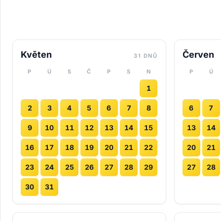
Květen
Červen
31 DNŮ
P
Ú
S
Č
P
S
N
P
Ú
1
2
3
4
5
6
7
8
6
7
9
10
11
12
13
14
15
13
14
16
17
18
19
20
21
22
20
21
23
24
25
26
27
28
29
27
28
30
31