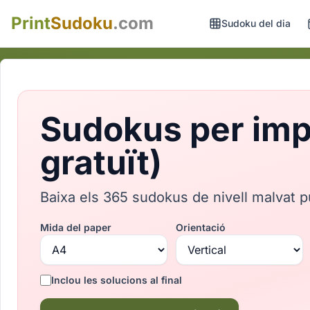
Print
Sudoku
.com
Sudoku del dia
Sudokus per impr
gratuït)
Baixa els 365 sudokus de nivell malvat p
Mida del paper
Orientació
Inclou les solucions al final