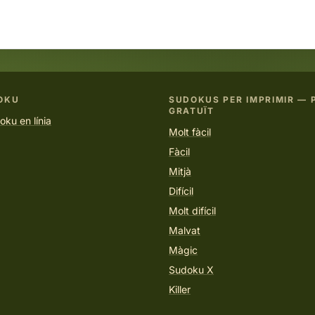
OKU
SUDOKUS PER IMPRIMIR — 
GRATUÏT
ku en línia
Molt fàcil
Fàcil
Mitjà
Difícil
Molt difícil
Malvat
Màgic
Sudoku X
Killer