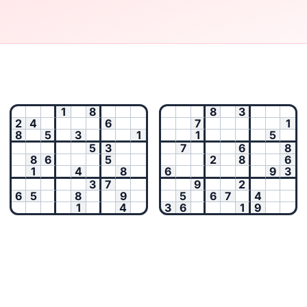
1
8
8
3
2
4
6
7
1
8
5
3
1
1
5
5
3
7
6
8
8
6
5
2
8
6
1
4
8
6
9
3
3
7
9
2
6
5
8
9
5
6
7
4
1
4
3
6
1
9