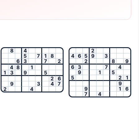
8
4
2
5
7
1
8
4
6
5
9
3
6
3
7
2
2
8
9
6
3
7
4
4
8
1
9
1
5
1
3
9
5
5
2
1
2
6
9
9
3
4
7
9
1
6
2
4
7
4