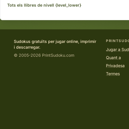
Tots els llibres de nivell {level_lower}
PRINTSUD
Sudokus gratuïts per jugar online, imprimir
i descarregar.
Jugar a Sudo
© 2005-2026 PrintSudoku.com
Quant a
Privadesa
Termes