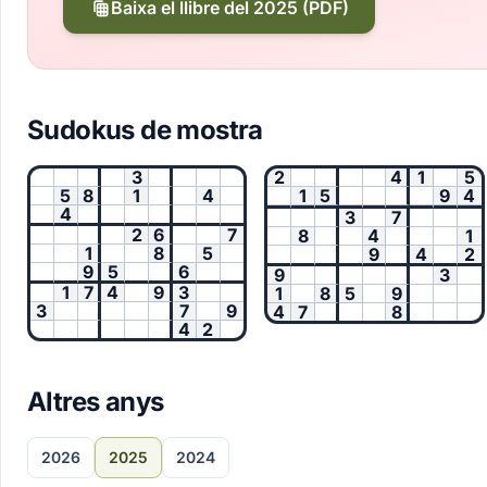
Baixa el llibre del 2025 (PDF)
Sudokus de mostra
3
2
4
1
5
5
8
1
4
1
5
9
4
4
3
7
2
6
7
8
4
1
1
8
5
9
4
2
9
5
6
9
3
1
7
4
9
3
1
8
5
9
3
7
9
4
7
8
4
2
Altres anys
2026
2025
2024